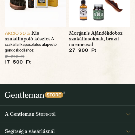
Kis
Morgan's Ajándékdoboz
AKCIÓ 20 %
szakállápoló készlet
szakállasoknak, brazil
A
naranccsal
szakállal kapcsolatos alapvető
27 900 Ft
gondoskodáshoz
21 970 Ft
17 500 Ft
A Gentleman Store-ról
Elismeréseink
Segítség a vásárlásnál