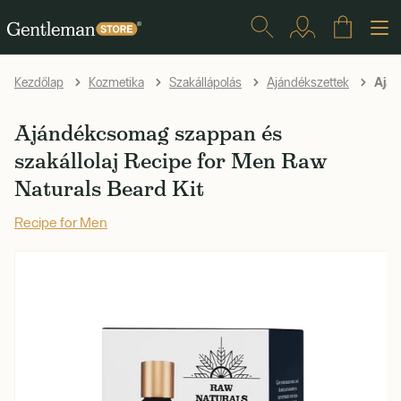
Aján
Kezdőlap
Kozmetika
Szakállápolás
Ajándékszettek
Ajándékcsomag szappan és
szakállolaj Recipe for Men Raw
Naturals Beard Kit
Recipe for Men