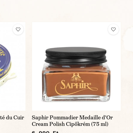
té du Cuir
Saphir Pommadier Medaille d'Or
Cream Polish Cipőkrém (75 ml)
6 990 Ft