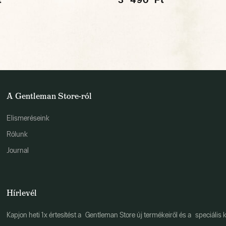
A Gentleman Store-ról
Elismeréseink
Rólunk
Journal
Hírlevél
Kapjon heti 1x értesítést a Gentleman Store új termékeiről és a speciális k