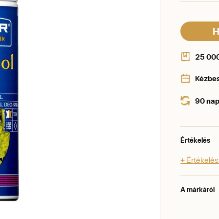
H
25 000 
Kézbe
90 nap
Értékelés
+ Értékelé
A márkáról