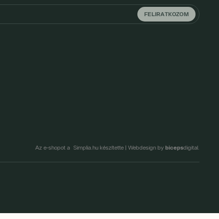
FELIRATKOZOM
biceps
Az e-shopot a Simplia.hu készítette
|
Webdesign by
digital.