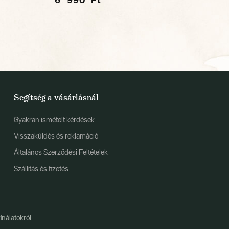
Segítség a vásárlásnál
Gyakran ismételt kérdések
Visszaküldés és reklamáció
Általános Szerződési Feltételek
Szállítás és fizetés
ínálatokról