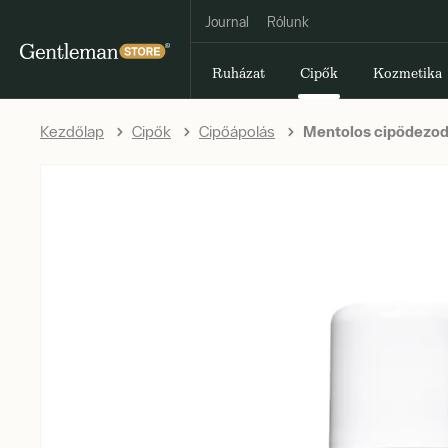
Journal
Rólunk
Ruházat
Cipők
Kozmetika
Kezdőlap
Cipők
Cipőápolás
Mentolos cipődezod