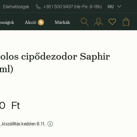
HU
Elérhetőségek
+36 1 500 9497 (Hé–Pé: 8–16h)
nságok
Akció
%
Márkák
olos cipődezodor Saphir
ml)
0 Ft
 kiszállítás kedden 8. 11.