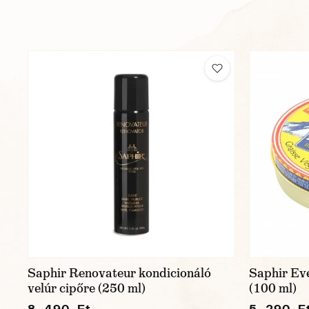
Saphir Renovateur kondicionáló
Saphir Ev
velúr cipőre (250 ml)
(100 ml)
8 490 Ft
5 290 F