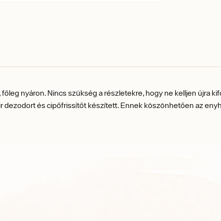
, főleg nyáron. Nincs szükség a részletekre, hogy ne kelljen újra 
ezodort és cipőfrissítőt készített. Ennek köszönhetően az enyhe s