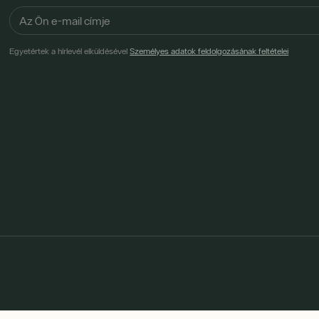
Egyetértek a hírlevél elküldésével
Személyes adatok feldolgozásának feltételei