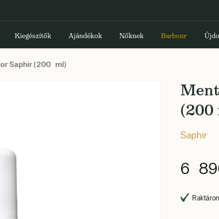
Kiegészítők
Ajándékok
Nőknek
Barbour
Újdo
or Saphir (200 ml)
Ment
(200 
Saphir
6 89
Raktáron,