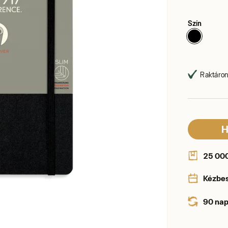
Szín
Raktáron,
H
25 000 
Kézbe
90 nap