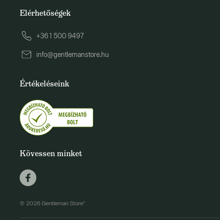
Elérhetőségek
+36 1 500 9497
info@gentlemanstore.hu
Értékeléseink
Kövessen minket
© 2026 Gentleman Store"