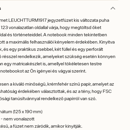
s
émet LEUCHTTURM1917 jegyzetfüzet kis változata puha
s 123 vonalazatlan oldallal várja, hogy megtöltsd őket
dal és történeteiddel. A notebook minden tekintetben
ott a maximális felhasználói kényelem érdekében. Kinyitva
, és egy praktikus zsebbel, két füllel és egy perforált
ló résszel rendelkezik, amelyeket szükség esetén könnyen
an egy matricakészlet is, amellyel tökéletesen testre
 notebookot az Ön igényei és vágyai szerint.
en a kiváló minőségű, krémfehér színű papír, amelyet az
ashatóság érdekében választottak, és az a tény, hogy FSC
ósági tanúsítvánnyal rendelkező papírról van szó.
mátum (125 x 190 mm)
l - nem vonalazott
ésű, a füzet nem záródik, amikor kinyitják.