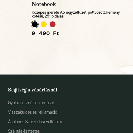
Notebook
Közepes méretű A5 jegyzetfüzet, pöttyözött, kemény
kötésű, 251 oldalas
9 490 Ft
Segítség a vásárlásnál
Gyakran ismételt kérdések
Visszaküldés és reklamáció
Általános Szerződési Feltételek
Szállítás és fizetés