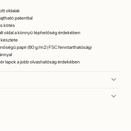
tt oldalak
ajtható patenttal
s kötés
ált oldal a könnyű téphetőség érdekében
 készlete
inőségű papír (80 g/m2) FSC fenntarthatósági
ánnyal
ér lapok a jobb olvashatóság érdekében