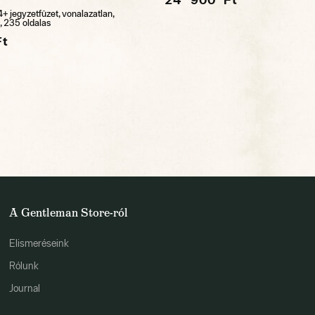
 jegyzetfüzet, vonalazatlan,
 235 oldalas
Ft
A Gentleman Store-ról
Elismeréseink
Rólunk
Journal