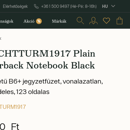
HU
Elérhetőségek
+36 1 500 9497 (Hé–Pé: 8–16h)
nságok
Akció
%
Márkák
k
CHTTURM1917 Plain
rback Notebook Black
tű B6+ jegyzetfüzet, vonalazatlan,
eles, 123 oldalas
TURM1917
0 Ft