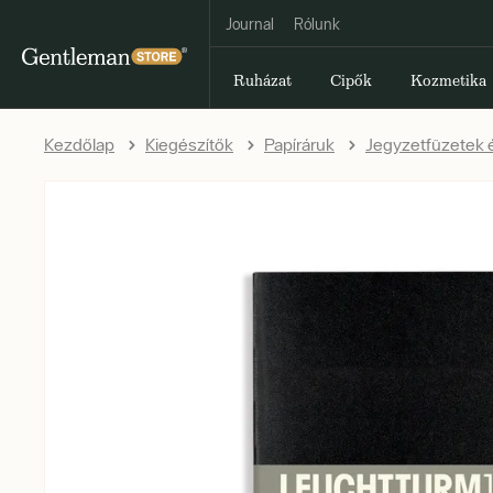
Journal
Rólunk
Ruházat
Cipők
Kozmetika
Kezdőlap
Kiegészítők
Papíráruk
Jegyzetfüzetek é