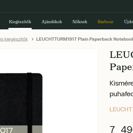
Kiegészítők
Ajándékok
Nőknek
Barbour
Újdo
s kiegészítők
LEUCHTTURM1917 Plain Paperback Noteboo
LEU
Pape
Kismére
puhafed
LEUCHT
7 49