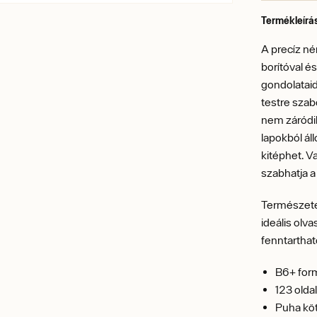
Termékleírá
A precíz n
borítóval é
gondolataid
testre szab
nem záródik
lapokból ál
kitéphet. V
szabhatja a
Természetes
ideális olv
fenntarthat
B6+ for
123 olda
Puha köt