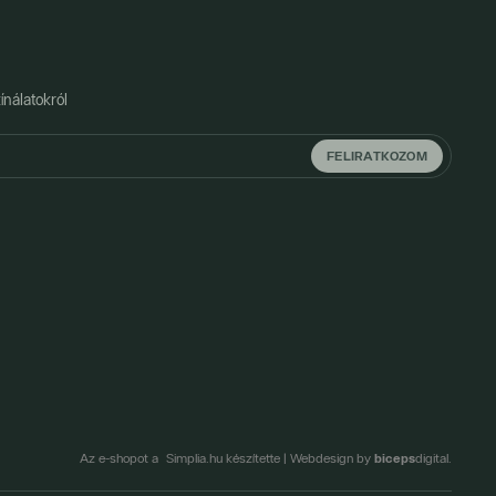
ínálatokról
FELIRATKOZOM
biceps
Az e-shopot a Simplia.hu készítette
|
Webdesign by
digital.