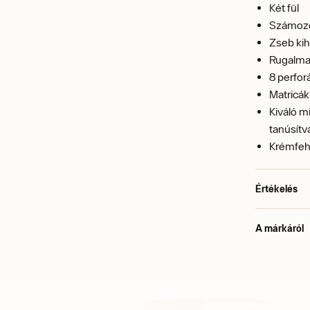
Két fül
Számozo
Zseb kih
Rugalma
8 perfor
Matricák
Kiváló m
tanúsítv
Krémfeh
Értékelés
A márkáról