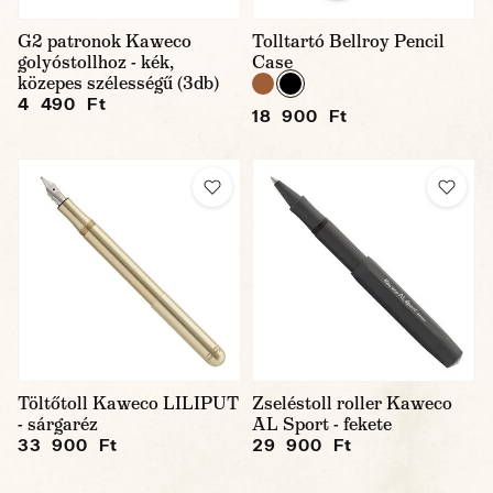
G2 patronok Kaweco
Tolltartó Bellroy Pencil
golyóstollhoz - kék,
Case
közepes szélességű (3db)
4 490 Ft
18 900 Ft
Töltőtoll Kaweco LILIPUT
Zseléstoll roller Kaweco
- sárgaréz
AL Sport - fekete
33 900 Ft
29 900 Ft