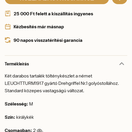
25 000 Ft felett a kiszállítás ingyenes
Kézbesítés már másnap
90 napos visszatérítési garancia
Termékleírás
Két darabos tartalék tölténykészlet a német
LEUCHTTURM1917 gyártó Drehgriffel Nr.1 golyóstollához.
Standard közepes vastagságú változat.
Szélesség:
M
Szín:
királykék
Csomagban:
2 db.