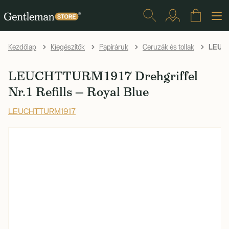
LEUCHT
Kezdőlap
Kiegészítők
Papíráruk
Ceruzák és tollak
LEUCHTTURM1917 Drehgriffel
Nr.1 Refills — Royal Blue
LEUCHTTURM1917