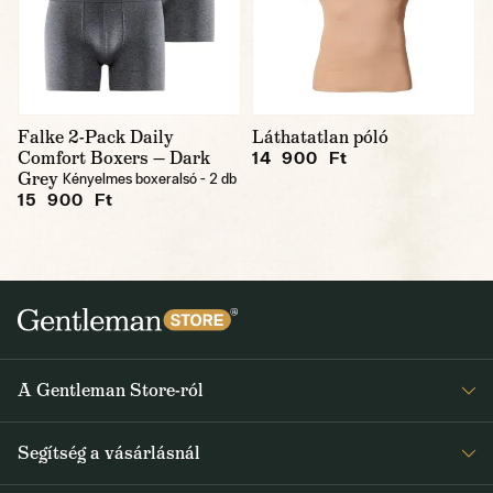
Falke 2-Pack Daily
Láthatatlan póló
Comfort Boxers — Dark
14 900 Ft
Grey
Kényelmes boxeralsó - 2 db
15 900 Ft
A Gentleman Store-ról
Elismeréseink
Segítség a vásárlásnál
Rólunk