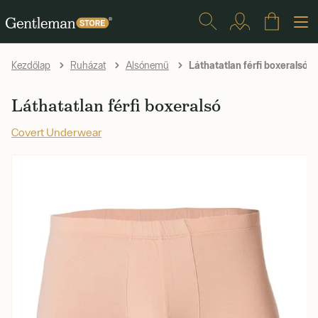
Láthatatlan férfi boxeralsó
Kezdőlap
Ruházat
Alsónemű
Láthatatlan férfi boxeralsó
Covert Underwear