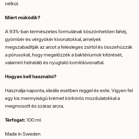
nélkül.
Miért működik?
A 93%-ban természetes formulának köszönhetően fahéj,
gyömbér és vérgyökér kivonatokkal, amelyek
megszabadítják az arcot a felesleges zsírtól és összehúzzák
a pórusokat, hogy megelőzzék a baktériumok kitörését,
valamint hidratáló és nyugtató komlókivonattal.
Hogyan kell használni?
Használja naponta, ideális esetben reggel és este. Vigyen fel
egy kis mennyiségű krémet körkörös mozdulatokkal a
megmosott és száraz arcra.
Térfogat:
100 ml.
Made in Sweden