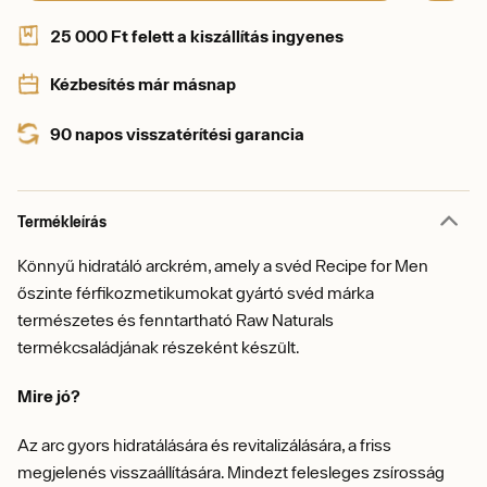
25 000 Ft felett a kiszállítás ingyenes
Kézbesítés már másnap
90 napos visszatérítési garancia
Termékleírás
Könnyű hidratáló arckrém, amely a svéd Recipe for Men
őszinte férfikozmetikumokat gyártó svéd márka
természetes és fenntartható Raw Naturals
termékcsaládjának részeként készült.
Mire jó?
Az arc gyors hidratálására és revitalizálására, a friss
megjelenés visszaállítására. Mindezt felesleges zsírosság