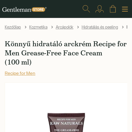
Kön
Kezdőlap
Kozmetika
Arcápolók
Hidratálás és peeling
Könnyű hidratáló arckrém Recipe for
Men Grease-Free Face Cream
(100 ml)
Recipe for Men