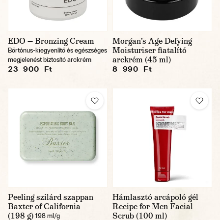
EDO — Bronzing Cream
Morgan's Age Defying
Moisturiser fiatalító
Bőrtónus-kiegyenlítő és egészséges
arckrém (45 ml)
megjelenést biztosító arckrém
23 900 Ft
8 990 Ft
Peeling szilárd szappan
Hámlasztó arcápoló gél
Baxter of California
Recipe for Men Facial
(198 g)
Scrub (100 ml)
198 ml/g