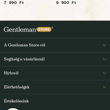
7 990 Ft
9 900 Ft
A Gentleman Store-ról
Elismeréseink
Segítség a vásárlásnál
Rólunk
Gyakran ismételt kérdések
Journal
Hírlevél
Visszaküldés és reklamáció
Kapjon heti 1x értesítést a Gentleman Store új termékeiről és
Általános Szerződési Feltételek
Elérhetőségek
a speciális kínálatokról
Szállítás és fizetés
+36 1 500 9497
Értékeléseink
FELIRATKOZOM
info@gentlemanstore.hu