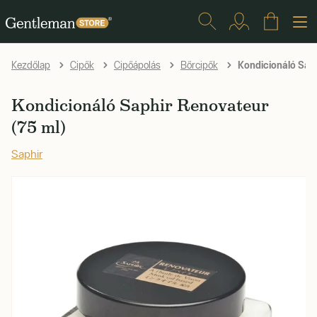
Kondicionáló Saph
Kezdőlap
Cipők
Cipőápolás
Bőrcipők
Kondicionáló Saphir Renovateur
(75 ml)
Saphir