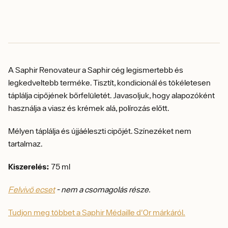
A Saphir Renovateur a Saphir cég legismertebb és
legkedveltebb terméke. Tisztít, kondicionál és tökéletesen
táplálja cipőjének bőrfelületét. Javasoljuk, hogy alapozóként
használja a viasz és krémek alá, polírozás előtt.
Mélyen táplálja és újjáéleszti cipőjét. Színezéket nem
tartalmaz.
Kiszerelés:
75 ml
Felvivő ecset
- nem a csomagolás része.
Tudjon meg többet a Saphir Médaille d'Or márkáról.