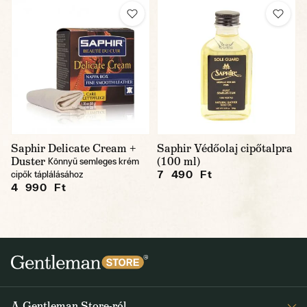
Saphir Delicate Cream +
Saphir Védőolaj cipőtalpra
Duster
(100 ml)
Könnyű semleges krém
7 490 Ft
cipők táplálásához
4 990 Ft
A Gentleman Store-ról