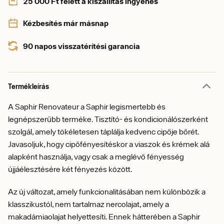
25 000 Ft felett a kiszállítás ingyenes
Kézbesítés már másnap
90 napos visszatérítési garancia
Termékleírás
A Saphir Renovateur a Saphir legismertebb és
legnépszerűbb terméke. Tisztító- és kondicionálószerként
szolgál, amely tökéletesen táplálja kedvenc cipője bőrét.
Javasoljuk, hogy cipőfényesítéskor a viaszok és krémek alá
alapként használja, vagy csak a meglévő fényesség
újjáélesztésére két fényezés között.
Az új változat, amely funkcionalitásában nem különbözik a
klasszikustól, nem tartalmaz nercolajat, amely a
makadámiaolajat helyettesíti. Ennek hátterében a Saphir