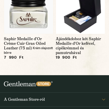
Saphir Medaille d'Or
Ajándékdoboz két Saphir
Crème Cuir Gras Oiled
Medaille d'Or kefével,
Leather (75 ml)
cipőkrémmel és
Krém olajozott
pamutruhával
bőrre
7 990 Ft
19 900 Ft
A Gentleman Store-ról