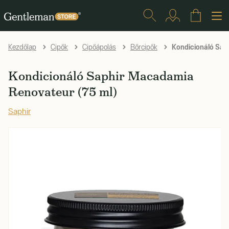
Kondicionáló Sap
Kezdőlap
Cipők
Cipőápolás
Bőrcipők
Kondicionáló Saphir Macadamia
Renovateur (75 ml)
Saphir