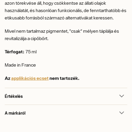
azon törekvése áll, hogy csökkentse az állati olajok
használatát, és hasonlóan funkcionális, de fenntarthatóbb és
etikusabb forrásból származó alternatívákat keressen.
Mivel nem tartalmaz pigmentet, "csak" mélyen táplálja és
revitalizálja a cipőbőrt.
Térfogat:
75 ml
Made in France
Az
applikációs ecset
nem tartozék.
Értékelés
A márkáról