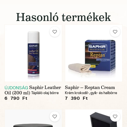
Hasonló termékek
Saphir Leather
Saphir — Reptan Cream
ÚJDONSÁG
Oil (200 ml)
Tápláló olaj bőrre
Krém krokodil-, gyík- és halbőrre
6 790 Ft
7 390 Ft