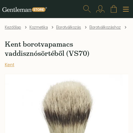
Kezdőlap
Kozmetika
Borotválkozás
Borotválkozáshoz
B
Kent borotvapamacs
vaddisznósörtéből (VS70)
Kent