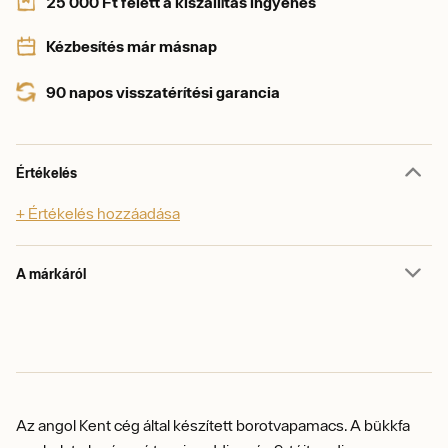
25 000 Ft felett a kiszállítás ingyenes
Kézbesítés már másnap
90 napos visszatérítési garancia
Értékelés
+ Értékelés hozzáadása
A márkáról
Az angol Kent cég által készített borotvapamacs.
A bükkfa