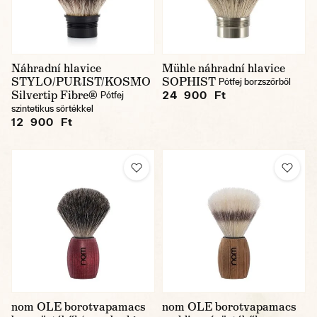
Náhradní hlavice
Mühle náhradní hlavice
STYLO/PURIST/KOSMO
SOPHIST
Pótfej borzszőrből
Silvertip Fibre®
24 900 Ft
Pótfej
szintetikus sörtékkel
12 900 Ft
nom OLE borotvapamacs
nom OLE borotvapamacs