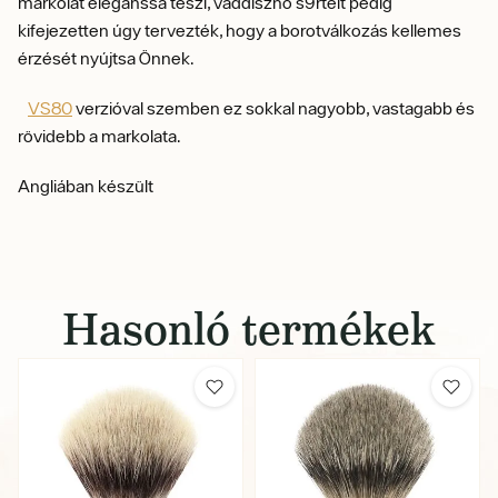
markolat elegánssá teszi, vaddisznó s9rtéit pedig
kifejezetten úgy tervezték, hogy a borotválkozás kellemes
érzését nyújtsa Önnek.
VS80
verzióval szemben ez sokkal nagyobb, vastagabb és
rövidebb a markolata.
Angliában készült
Hasonló termékek