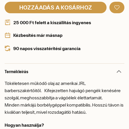
HOZZÁADÁS A KOSÁRHOZ
25 000 Ft felett a kiszállítás ingyenes
Kézbesítés már másnap
90 napos visszatérítési garancia
Termékleírás
Tökéletesen működő olaj az amerikai JRL
barberszakértőitől. Kifejezetten hajvágó pengék kenésére
szolgál, meghosszabbítja a vágóélek élettartamát.
Minden márkájú borbélygéppel kompatibilis. Hosszú távon is
kiválóan teljesít, mivel rozsdagátló hatású.
Hogyan használja?