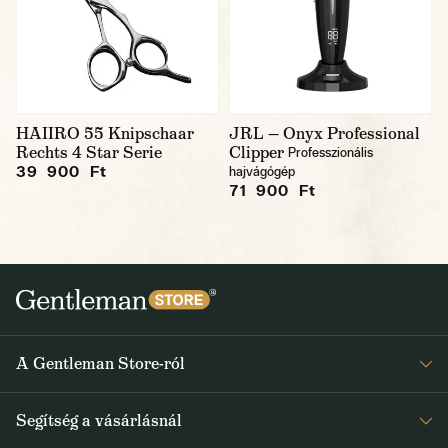
HAIIRO 55 Knipschaar
JRL — Onyx Professional
Rechts 4 Star Serie
Clipper
Professzionális
39 900 Ft
hajvágógép
71 900 Ft
A Gentleman Store-ról
Elismeréseink
Segítség a vásárlásnál
Rólunk