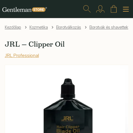
Kezdőlap
Kozmetika
Borotválkozás
Borotvák és shavettek
JRL — Clipper Oil
JRL Professional