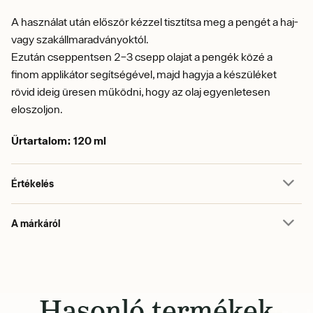
A használat után először kézzel tisztítsa meg a pengét a haj-
vagy szakállmaradványoktól.
Ezután cseppentsen 2–3 csepp olajat a pengék közé a
finom applikátor segítségével, majd hagyja a készüléket
rövid ideig üresen működni, hogy az olaj egyenletesen
eloszoljon.
Űrtartalom: 120 ml
Értékelés
A márkáról
Hasonló termékek