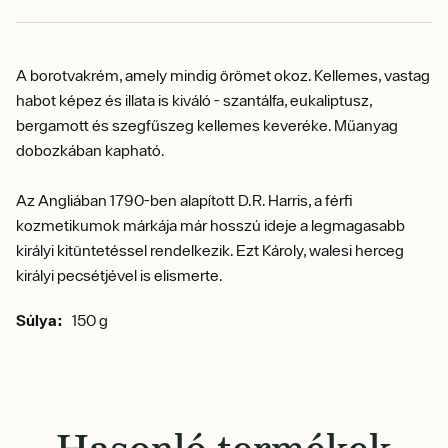
A borotvakrém, amely mindig örömet okoz.
Kellemes, vastag
habot képez és illata is kiváló - szantálfa, eukaliptusz,
bergamott és szegfűszeg kellemes keveréke. Műanyag
dobozkában kapható.
Az Angliában 1790-ben alapított D.R. Harris, a férfi
kozmetikumok márkája már hosszú ideje a legmagasabb
királyi kitüntetéssel rendelkezik. Ezt Károly, walesi herceg
királyi pecsétjével is elismerte.
Súlya:
150 g