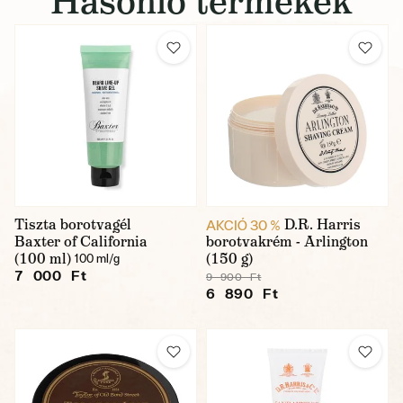
Hasonló termékek
Tiszta borotvagél
D.R. Harris
AKCIÓ 30 %
Baxter of California
borotvakrém - Arlington
(100 ml)
(150 g)
100 ml/g
7 000 Ft
9 900 Ft
6 890 Ft