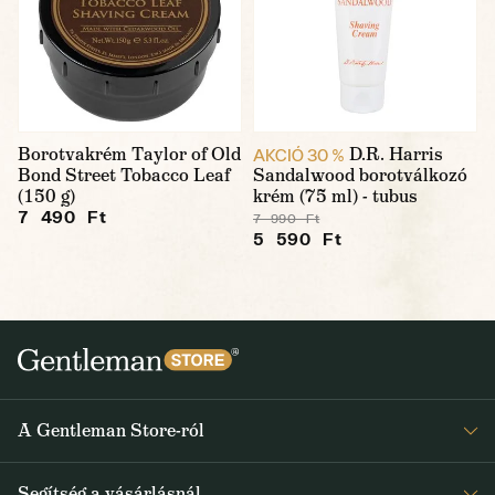
Borotvakrém Taylor of Old
D.R. Harris
AKCIÓ 30 %
Bond Street Tobacco Leaf
Sandalwood borotválkozó
(150 g)
krém (75 ml) - tubus
7 490 Ft
7 990 Ft
5 590 Ft
A Gentleman Store-ról
Elismeréseink
Segítség a vásárlásnál