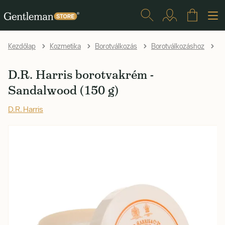
Kezdőlap
Kozmetika
Borotválkozás
Borotválkozáshoz
K
D.R. Harris borotvakrém -
Sandalwood (150 g)
D.R. Harris