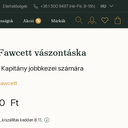
HU
Elérhetőségek
+36 1 500 9497 (Hé–Pé: 8–16h)
nságok
Akció
%
Márkák
 Fawcett vászontáska
 Kapitány jobbkezei számára
Fawcett
0 Ft
 kiszállítás kedden 8. 11.