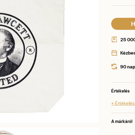
H
25 000 
Kézbe
90 nap
Értékelés
+ Értékelé
A márkáról