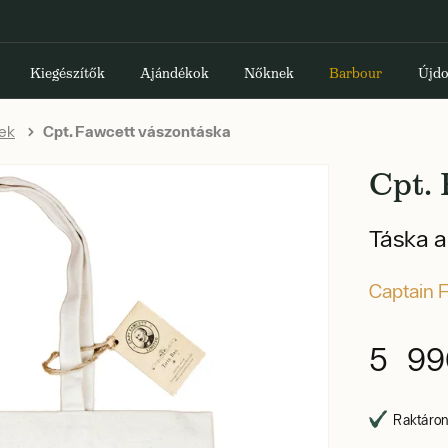
Kiegészítők
Ajándékok
Nőknek
Barbour
Újdo
ek
Cpt. Fawcett vászontáska
Cpt.
Táska a
Captain 
5 99
Raktáron,