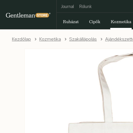
Journal
Rólunk
Ruházat
Cipők
Kozmetika
Kezdőlap
Kozmetika
Szakállápolás
Ajándékszett