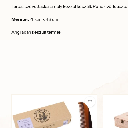
Tartós szövettáska, amely kézzel készült. Rendkívül letiszt
Méretei:
41 cm x 43 cm
Angliában készült termék.