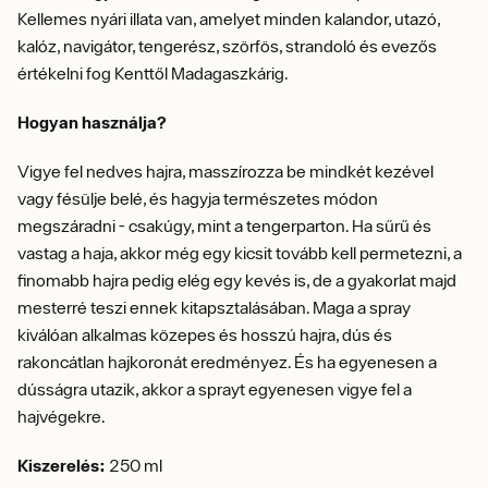
Kellemes nyári illata van, amelyet minden kalandor, utazó,
kalóz, navigátor, tengerész, szörfös, strandoló és evezős
értékelni fog Kenttől Madagaszkárig.
Hogyan használja?
Vigye fel nedves hajra, masszírozza be mindkét kezével
vagy fésülje belé, és hagyja természetes módon
megszáradni - csakúgy, mint a tengerparton. Ha sűrű és
vastag a haja, akkor még egy kicsit tovább kell permetezni, a
finomabb hajra pedig elég egy kevés is, de a gyakorlat majd
mesterré teszi ennek kitapsztalásában. Maga a spray
kiválóan alkalmas közepes és hosszú hajra, dús és
rakoncátlan hajkoronát eredményez. És ha egyenesen a
dússágra utazik, akkor a sprayt egyenesen vigye fel a
hajvégekre.
Kiszerelés:
250 ml