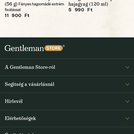
(56 g)
hajagyag (120 ml)
Fényes hajpomádé extrém
5 990 Ft
fixálással
11 900 Ft
A Gentleman Store-ról
Elismeréseink
Segítség a vásárlásnál
Rólunk
Gyakran ismételt kérdések
Journal
Hírlevél
Visszaküldés és reklamáció
Kapjon heti 1x értesítést a Gentleman Store új termékeiről és
Általános Szerződési Feltételek
Elérhetőségek
a speciális kínálatokról
Szállítás és fizetés
+36 1 500 9497