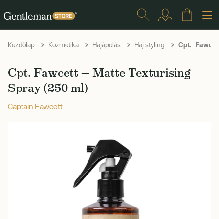
Cpt. Fawcett
Kezdőlap
Kozmetika
Hajápolás
Haj styling
Cpt. Fawcett — Matte Texturising
Spray (250 ml)
Captain Fawcett