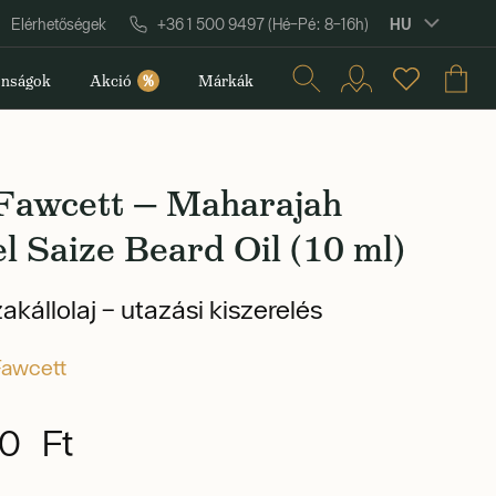
HU
Elérhetőségek
+36 1 500 9497 (Hé–Pé: 8–16h)
nságok
Akció
%
Márkák
 Fawcett — Maharajah
l Saize Beard Oil (10 ml)
zakállolaj – utazási kiszerelés
Fawcett
0 Ft