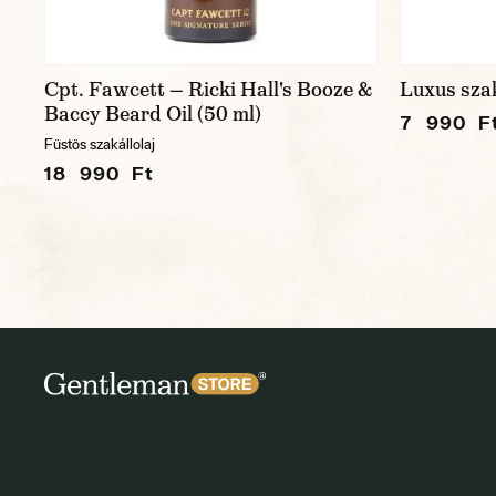
Cpt. Fawcett — Ricki Hall's Booze &
Luxus szak
Baccy Beard Oil (50 ml)
7 990 F
Füstös szakállolaj
18 990 Ft