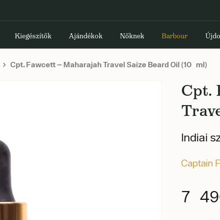
Kiegészítők
Ajándékok
Nőknek
Barbour
Újdo
Cpt. Fawcett — Maharajah Travel Saize Beard Oil (10 ml)
Cpt.
Trave
Indiai s
Captain 
7 49