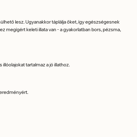
ülhető lesz. Ugyanakkor táplálja őket, így egészségesnek
ez megígért keleti illata van - a gyakorlatban bors, pézsma,
óolajokat tartalmaz a jó illathoz.
s eredményért.