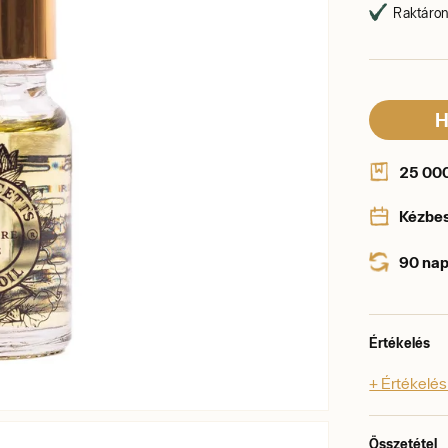
Raktáron,
H
25 000 
Kézbe
90 nap
Értékelés
+ Értékelé
Összetétel