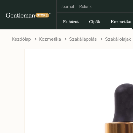
Journal
Rólunk
Ruházat
Cipők
Kozmetika
Kezdőlap
Kozmetika
Szakállápolás
Szakállolajak