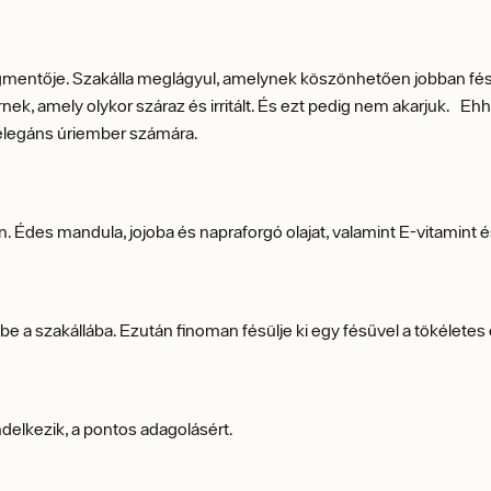
megmentője. Szakálla meglágyul, amelynek köszönhetően jobban fés
őrnek, amely olykor száraz és irritált. És ezt pedig nem akarjuk. Ehh
gy elegáns úriember számára.
s mandula, jojoba és napraforgó olajat, valamint E-vitamint és ill
be a szakállába. Ezután finoman fésülje ki egy fésűvel a tökélete
delkezik, a pontos adagolásért.