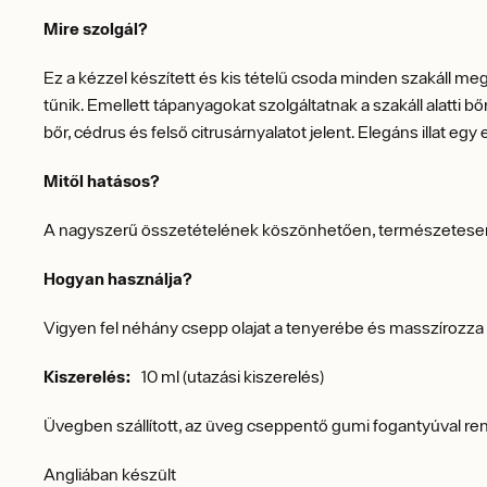
Mire szolgál?
Ez a kézzel készített és kis tételű csoda minden szakáll 
tűnik. Emellett tápanyagokat szolgáltatnak a szakáll alatti b
bőr, cédrus és felső citrusárnyalatot jelent. Elegáns illat e
Mitől hatásos?
A nagyszerű összetételének köszönhetően, természetesen. Éde
Hogyan használja?
Vigyen fel néhány csepp olajat a tenyerébe és masszírozza 
Kiszerelés:
10 ml (utazási kiszerelés)
Üvegben szállított, az üveg cseppentő gumi fogantyúval ren
Angliában készült