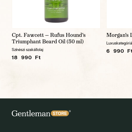
Cpt. Fawcett — Rufus Hound's
Morgan's L
Triumphant Beard Oil (50 ml)
Luxuskategóriás
Színészi szakállolaj
6 990 F
18 990 Ft