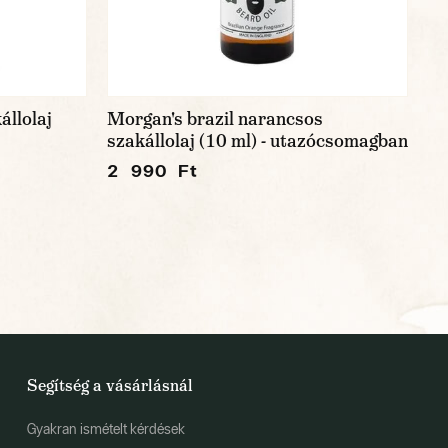
llolaj
Morgan's brazil narancsos
szakállolaj (10 ml) - utazócsomagban
2 990 Ft
Segítség a vásárlásnál
Gyakran ismételt kérdések