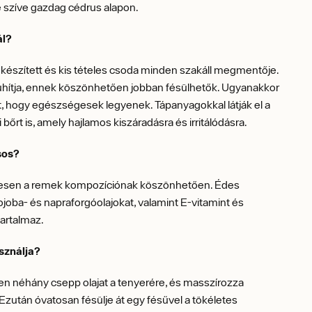
 szíve gazdag cédrus alapon.
ál?
 készített és kis tételes csoda minden szakáll megmentője.
puhítja, ennek köszönhetően jobban fésülhetők. Ugyanakkor
et, hogy egészségesek legyenek. Tápanyagokkal látják el a
ti bőrt is, amely hajlamos kiszáradásra és irritálódásra.
sos?
sen a remek kompozíciónak köszönhetően. Édes
ojoba- és napraforgóolajokat, valamint E-vitamint és
 tartalmaz.
sználja?
n néhány csepp olajat a tenyerére, és masszírozza
 Ezután óvatosan fésülje át egy fésűvel a tökéletes