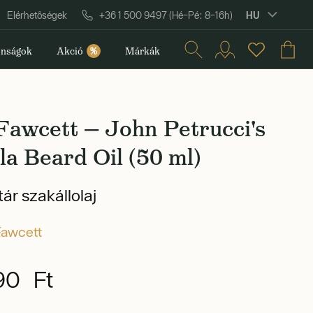
HU
Elérhetőségek
+36 1 500 9497 (Hé–Pé: 8–16h)
nságok
Akció
%
Márkák
Fawcett — John Petrucci's
a Beard Oil (50 ml)
ár szakállolaj
Fawcett
90 Ft