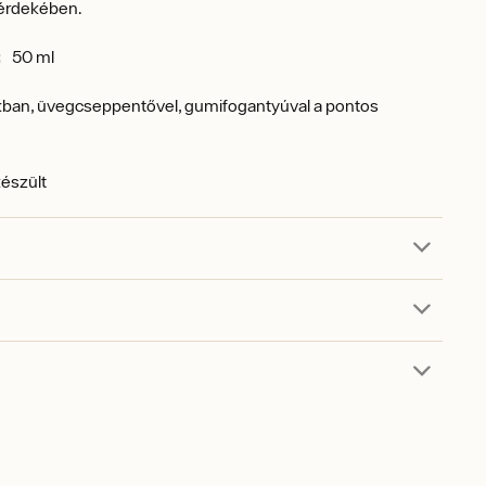
érdekében.
:
50 ml
ban, üvegcseppentővel, gumifogantyúval a pontos
készült