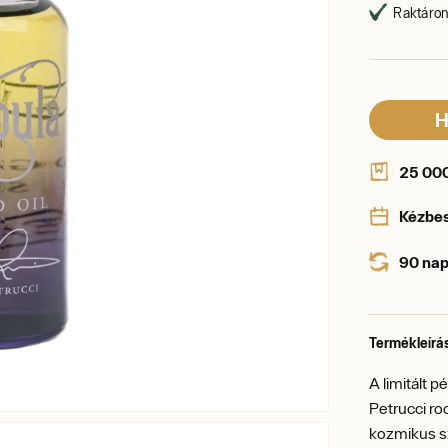
Raktáron,
H
25 000 
Kézbe
90 nap
Termékleírá
A limitált 
Petrucci ro
kozmikus sz