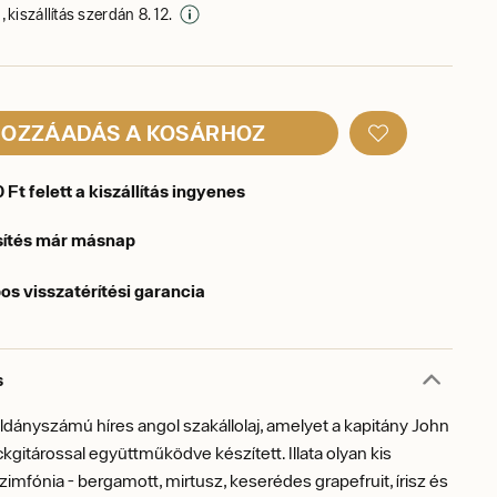
 kiszállítás szerdán 8. 12.
OZZÁADÁS A KOSÁRHOZ
Ft felett a kiszállítás ingyenes
sítés már másnap
os visszatérítési garancia
s
példányszámú híres angol szakállolaj, amelyet a kapitány John
ckgitárossal együttműködve készített. Illata olyan kis
imfónia - bergamott, mirtusz, keserédes grapefruit, írisz és