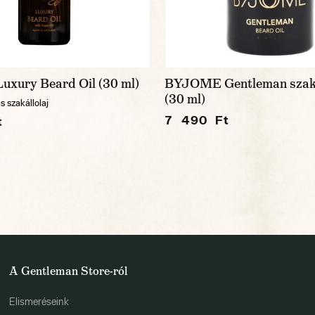
uxury Beard Oil (30 ml)
BYJOME Gentleman szaká
(30 ml)
 szakállolaj
7 490 Ft
t
A Gentleman Store-ról
Elismeréseink