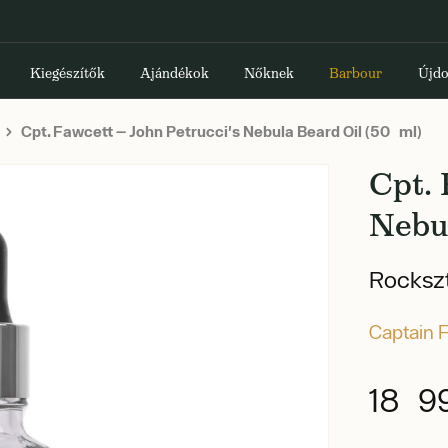
Kiegészítők
Ajándékok
Nőknek
Barbour
Újdo
Cpt. Fawcett — John Petrucci's Nebula Beard Oil (50 ml)
Cpt. 
Nebul
Rockszt
Captain 
18 9