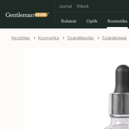
Journal
Rólunk
Ruházat
Cipők
Kozmetika
Kezdőlap
Kozmetika
Szakállápolás
Szakállolajak