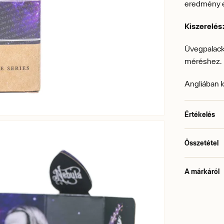
eredmény 
Kiszerelés
Üvegpalack
méréshez.
Angliában 
Értékelés
Összetétel
A márkáról