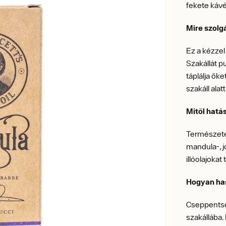
fekete kávé
Mire szolg
Ez a kézzel
Szakállát 
táplálja ők
szakáll alat
Mitől hatá
Természete
mandula-, j
illóolajokat
Hogyan ha
Cseppentse
szakállába.