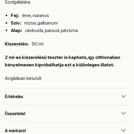
Szolgálatára.
Fej:
lime, narancs
Szív:
rózsa, galbanum
Alap:
cédrusfa, pacsuli, pézsma
Kiszerelés:
50 ml
2 ml-es kiszerelésű teszter is kapható, így otthonában
kényelmesen kipróbálhatja ezt a különleges illatot.
Angliában készült
Értékelés
Összetétel
A márkáról