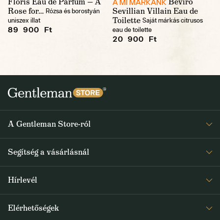
Floris Eau de Parfum — A
Beviro
A MI MÁRKÁNK
Rose for…
Sevillian Villain Eau de
Rózsa és borostyán
Toilette
uniszex illat
Saját márkás citrusos
89 900 Ft
eau de toilette
20 900 Ft
A Gentleman Store-ról
Elismeréseink
Segítség a vásárlásnál
Rólunk
Gyakran ismételt kérdések
Journal
Hírlevél
Visszaküldés és reklamáció
Kapjon heti 1x értesítést a Gentleman Store új termékeiről és
Általános Szerződési Feltételek
Elérhetőségek
a speciális kínálatokról
Szállítás és fizetés