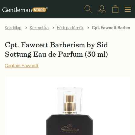
Cpt. Fawcett Barberis
Kezdőlap
Kozmetika
Férfi parfümök
Cpt. Fawcett Barberism by Sid
Sottung Eau de Parfum (50 ml)
Captain Fawcett