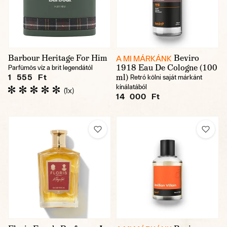
Barbour Heritage For Him
Beviro
A MI MÁRKÁNK
1918 Eau De Cologne (100
Parfümös víz a brit legendától
ml)
1 555 Ft
Retró kölni saját márkánt
kínálatából
(1x)
14 000 Ft