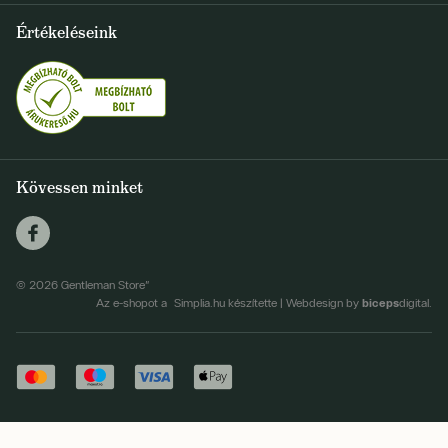
+36 1 500 9497
Értékeléseink
FELIRATKOZOM
info@gentlemanstore.hu
Egyetértek a hírlevél elküldésével
Személyes adatok feldolgozásának feltételei
Kövessen minket
© 2026 Gentleman Store"
biceps
Az e-shopot a Simplia.hu készítette
|
Webdesign by
digital.