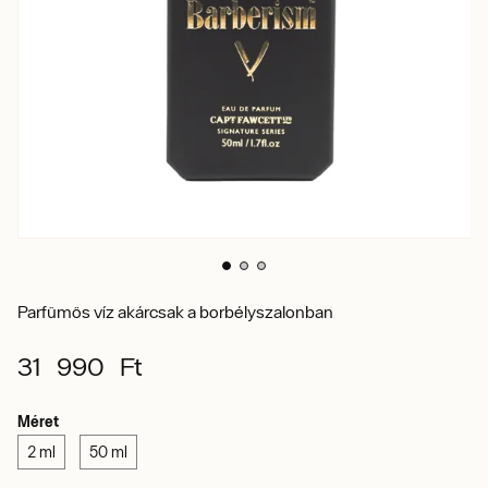
Parfümös víz akárcsak a borbélyszalonban
31 990 Ft
Méret
2 ml
50 ml