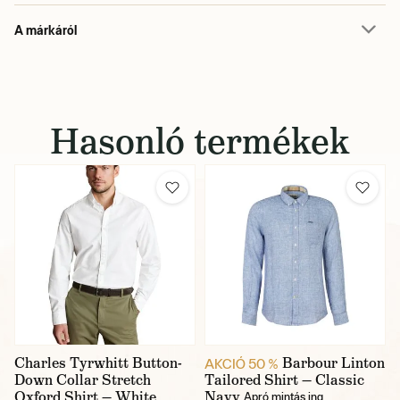
A márkáról
Hasonló termékek
Charles Tyrwhitt Button-
Barbour Linton
AKCIÓ 50 %
Down Collar Stretch
Tailored Shirt — Classic
Oxford Shirt — White
Navy
Apró mintás ing