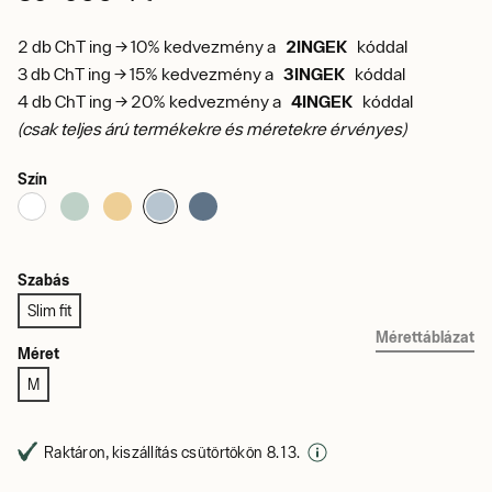
2 db ChT ing → 10% kedvezmény a
2INGEK
kóddal
3 db ChT ing → 15% kedvezmény a
3INGEK
kóddal
4 db ChT ing → 20% kedvezmény a
4INGEK
kóddal
(csak teljes árú termékekre és méretekre érvényes)
Szín
Szabás
Slim fit
Mérettáblázat
Méret
M
Raktáron, kiszállítás csütörtökön 8. 13.