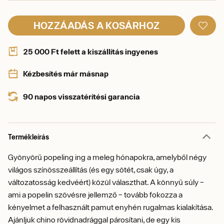
HOZZÁADÁS A KOSÁRHOZ
25 000 Ft felett a kiszállítás ingyenes
Kézbesítés már másnap
90 napos visszatérítési garancia
Termékleírás
Gyönyörű popeling ing a meleg hónapokra, amelyből négy
világos színösszeállítás (és egy sötét, csak úgy, a
változatosság kedvéért) közül választhat. A könnyű súly –
ami a popelin szövésre jellemző – tovább fokozza a
kényelmet a felhasznált pamut enyhén rugalmas kialakítása.
Ajánljuk chino rövidnadrággal párosítani, de egy kis