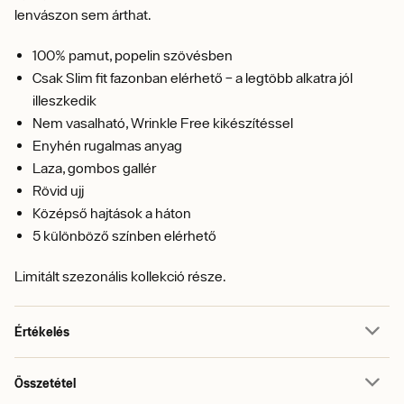
lenvászon sem árthat.
100% pamut, popelin szövésben
Csak Slim fit fazonban elérhető – a legtöbb alkatra jól
illeszkedik
Nem vasalható, Wrinkle Free kikészítéssel
Enyhén rugalmas anyag
Laza, gombos gallér
Rövid ujj
Középső hajtások a háton
5 különböző színben elérhető
Limitált szezonális kollekció része.
Értékelés
Összetétel