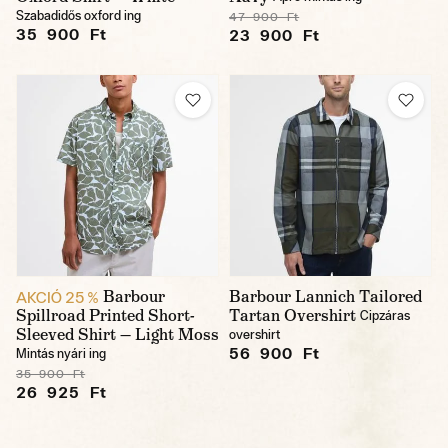
Szabadidős oxford ing
47 900 Ft
35 900 Ft
23 900 Ft
Barbour
Barbour Lannich Tailored
AKCIÓ 25 %
Spillroad Printed Short-
Tartan Overshirt
Cipzáras
Sleeved Shirt — Light Moss
overshirt
56 900 Ft
Mintás nyári ing
35 900 Ft
26 925 Ft