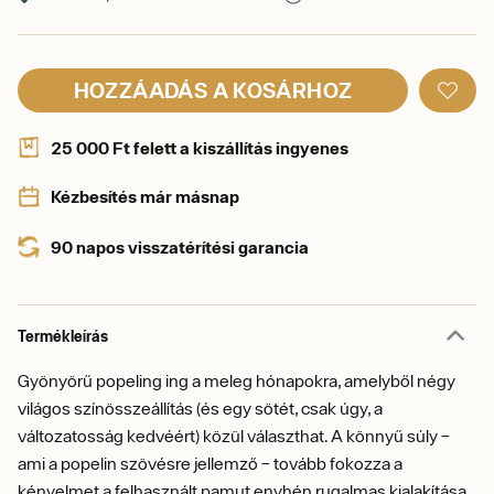
HOZZÁADÁS A KOSÁRHOZ
25 000 Ft felett a kiszállítás ingyenes
Kézbesítés már másnap
90 napos visszatérítési garancia
Termékleírás
Gyönyörű popeling ing a meleg hónapokra, amelyből négy
világos színösszeállítás (és egy sötét, csak úgy, a
változatosság kedvéért) közül választhat. A könnyű súly –
ami a popelin szövésre jellemző – tovább fokozza a
kényelmet a felhasznált pamut enyhén rugalmas kialakítása.