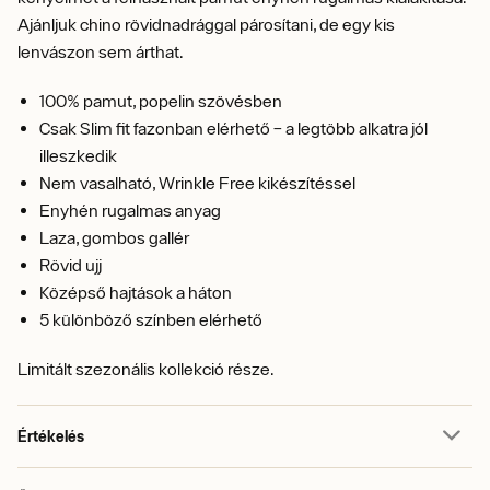
Ajánljuk chino rövidnadrággal párosítani, de egy kis
lenvászon sem árthat.
100% pamut, popelin szövésben
Csak Slim fit fazonban elérhető – a legtöbb alkatra jól
illeszkedik
Nem vasalható, Wrinkle Free kikészítéssel
Enyhén rugalmas anyag
Laza, gombos gallér
Rövid ujj
Középső hajtások a háton
5 különböző színben elérhető
Limitált szezonális kollekció része.
Értékelés