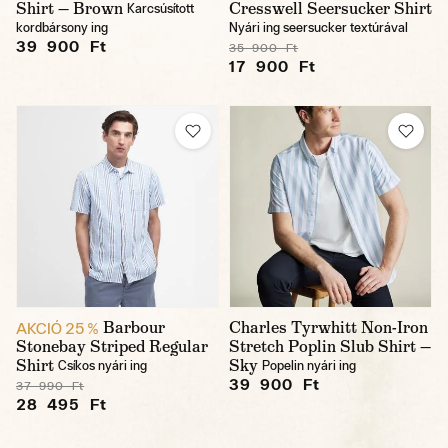
Shirt — Brown
Cresswell Seersucker Shirt
Karcsúsított
kordbársony ing
Nyári ing seersucker textúrával
39 900 Ft
35 900 Ft
17 900 Ft
Barbour
Charles Tyrwhitt Non-Iron
AKCIÓ 25 %
Stonebay Striped Regular
Stretch Poplin Slub Shirt —
Shirt
Sky
Csíkos nyári ing
Popelin nyári ing
39 900 Ft
37 990 Ft
28 495 Ft