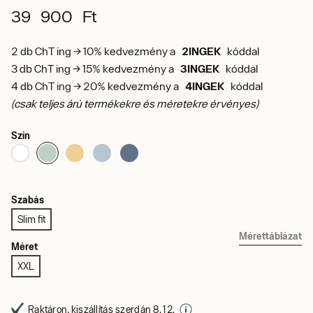
39 900 Ft
2 db ChT ing → 10% kedvezmény a
2INGEK
kóddal
3 db ChT ing → 15% kedvezmény a
3INGEK
kóddal
4 db ChT ing → 20% kedvezmény a
4INGEK
kóddal
(csak teljes árú termékekre és méretekre érvényes)
Szín
Szabás
Slim fit
Mérettáblázat
Méret
XXL
Raktáron, kiszállítás szerdán 8. 12.