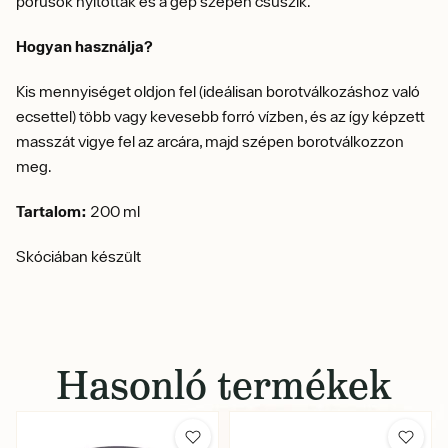
pórusok nyitottak és a gép szépen csúszik.
Hogyan használja?
Kis mennyiséget oldjon fel (ideálisan borotválkozáshoz való
ecsettel) több vagy kevesebb forró vízben, és az így képzett
masszát vigye fel az arcára, majd szépen borotválkozzon
meg.
Tartalom:
200 ml
Skóciában készült
Hasonló termékek