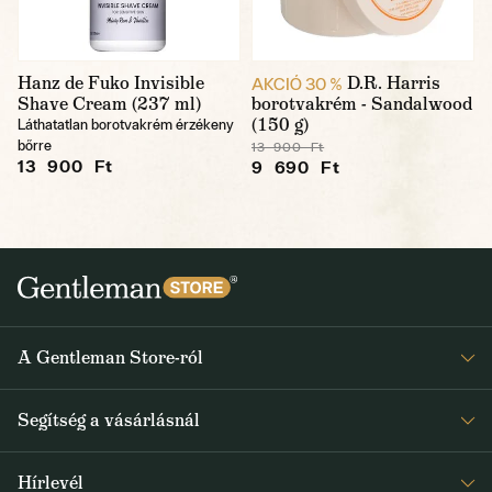
Hanz de Fuko Invisible
D.R. Harris
AKCIÓ 30 %
Shave Cream (237 ml)
borotvakrém - Sandalwood
(150 g)
Láthatatlan borotvakrém érzékeny
bőrre
13 900 Ft
13 900 Ft
9 690 Ft
A Gentleman Store-ról
Elismeréseink
Segítség a vásárlásnál
Rólunk
Gyakran ismételt kérdések
Journal
Hírlevél