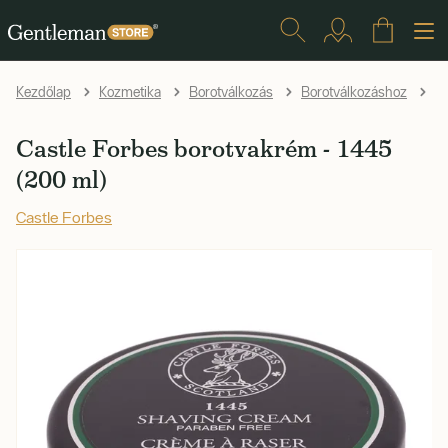
Kezdőlap
Kozmetika
Borotválkozás
Borotválkozáshoz
K
Castle Forbes borotvakrém - 1445
(200 ml)
Castle Forbes