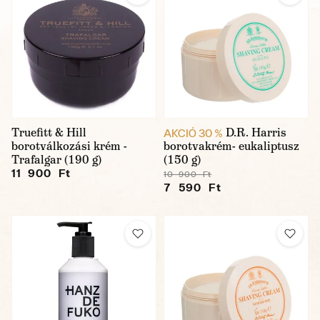
Truefitt & Hill
D.R. Harris
AKCIÓ 30 %
borotválkozási krém -
borotvakrém- eukaliptusz
Trafalgar (190 g)
(150 g)
11 900 Ft
10 900 Ft
7 590 Ft