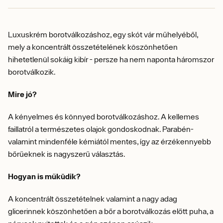
Luxuskrém borotválkozáshoz, egy skót vár műhelyéből,
mely a koncentrált összetételének köszönhetően
hihetetlenül sokáig kibír - persze ha nem naponta háromszor
borotválkozik.
Mire jó?
A kényelmes és könnyed borotválkozáshoz. A kellemes
faillatról a természetes olajok gondoskodnak. Parabén-
valamint mindenféle kémiától mentes, így az érzékennyebb
bőrűeknek is nagyszerű választás.
Hogyan is műküdik?
A koncentrált összetételnek valamint a nagy adag
glicerinnek köszönhetően a bőr a borotválkozás előtt puha, a