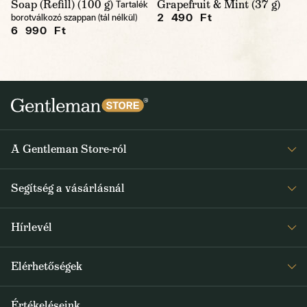
Soap (Refill) (100 g)
Grapefruit & Mint (37 g)
Tartalék
2 490 Ft
borotválkozó szappan (tál nélkül)
6 990 Ft
A Gentleman Store-ról
Elismeréseink
Segítség a vásárlásnál
Rólunk
Gyakran ismételt kérdések
Journal
Hírlevél
Visszaküldés és reklamáció
Kapjon heti 1x értesítést a Gentleman Store új termékeiről és
Általános Szerződési Feltételek
Elérhetőségek
a speciális kínálatokról
Szállítás és fizetés
+36 1 500 9497
Értékeléseink
FELIRATKOZOM