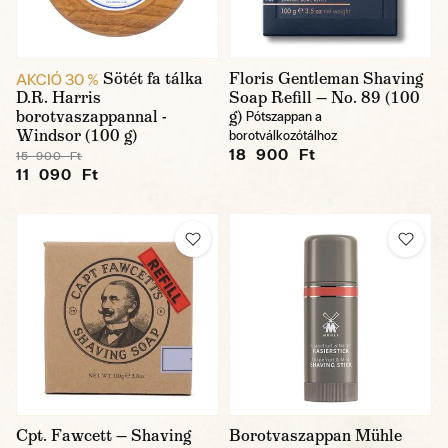
Sötét fa tálka
Floris Gentleman Shaving
AKCIÓ 30 %
D.R. Harris
Soap Refill — No. 89 (100
borotvaszappannal -
g)
Pótszappan a
Windsor (100 g)
borotválkozótálhoz
18 900 Ft
15 900 Ft
11 090 Ft
Cpt. Fawcett — Shaving
Borotvaszappan Mühle