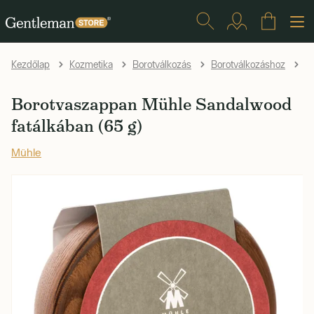
Kezdőlap
Kozmetika
Borotválkozás
Borotválkozáshoz
B
Borotvaszappan Mühle Sandalwood
fatálkában (65 g)
Mühle