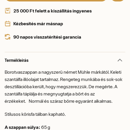
25 000 Ft felett a kiszállítás ingyenes
Kézbesítés már másnap
90 napos visszatérítési garancia
Termékleírás
Borotvaszappan a nagyszerű német Mühle márkától. Keleti
szantálfa illóolajat tartalmaz. Rengeteg munkába és sok-sok
desztillációba került, hogy megszerezzük. De megérte. A
szantálfa táplálja és megnyugtatja a bőrt és az
érzékeket. Normál és száraz bőrre egyaránt alkalmas.
Stílusos kőrisfa tálban kapható.
A szappan súlya:
65 g