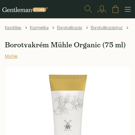
Kezdőlap
Kozmetika
Borotválkozás
Borotválkozáshoz
K
Borotvakrém Mühle Organic (75 ml)
Mühle