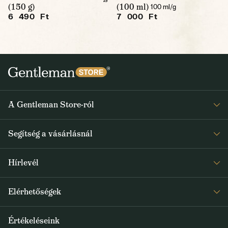
(150 g)
(100 ml)
100 ml/g
6 490 Ft
7 000 Ft
A Gentleman Store-ról
Elismeréseink
Segítség a vásárlásnál
Rólunk
Gyakran ismételt kérdések
Journal
Hírlevél
Visszaküldés és reklamáció
Kapjon heti 1x értesítést a Gentleman Store új termékeiről és
Általános Szerződési Feltételek
Elérhetőségek
a speciális kínálatokról
Szállítás és fizetés
+36 1 500 9497
Értékeléseink
FELIRATKOZOM