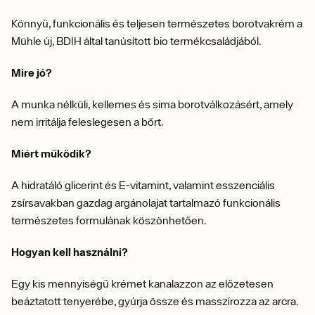
Könnyű, funkcionális és teljesen természetes borotvakrém a
Mühle új, BDIH által tanúsított bio termékcsaládjából.
Mire jó?
A munka nélküli, kellemes és sima borotválkozásért, amely
nem irritálja feleslegesen a bőrt.
Miért működik?
A hidratáló glicerint és E-vitamint, valamint esszenciális
zsírsavakban gazdag argánolajat tartalmazó funkcionális
természetes formulának köszönhetően.
Hogyan kell használni?
Egy kis mennyiségű krémet kanalazzon az előzetesen
beáztatott tenyerébe, gyúrja össze és masszírozza az arcra.