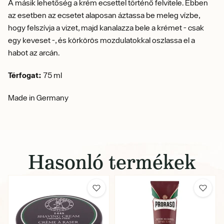
A másik lehetőség a krém ecsettel történő felvitele. Ebben
az esetben az ecsetet alaposan áztassa be meleg vízbe,
hogy felszívja a vizet, majd kanalazza bele a krémet - csak
egy keveset -, és körkörös mozdulatokkal oszlassa el a
habot az arcán.
Térfogat:
75 ml
Made in Germany
Hasonló termékek