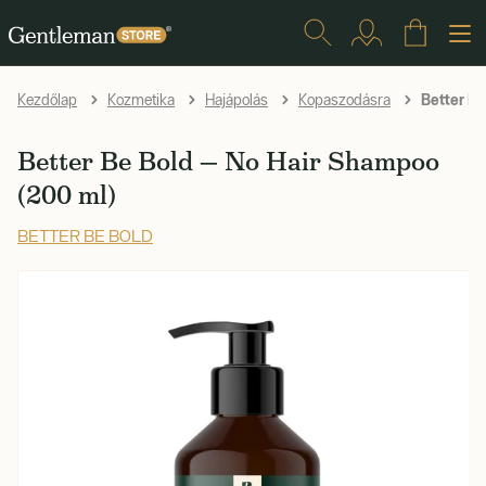
Better Be
Kezdőlap
Kozmetika
Hajápolás
Kopaszodásra
Better Be Bold — No Hair Shampoo
(200 ml)
BETTER BE BOLD