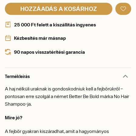
HOZZÁADÁS A KOSÁRHOZ
25 000 Ft felett a kiszállítás ingyenes
Kézbesítés már másnap
90 napos visszatérítési garancia
Termékleírás
A haj nélküli uraknak is gondoskodniuk kell a fejbőrükről –
pontosan erre szolgál a német Better Be Bold márka No Hair
Shampoo-ja.
Mire jó?
A fejbőr gyakran kiszáradhat, amit a hagyományos