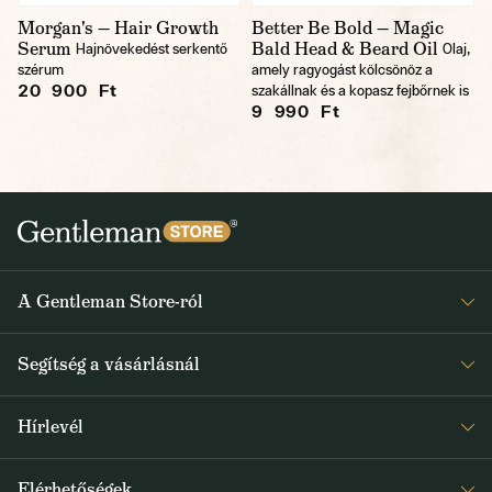
Morgan's — Hair Growth
Better Be Bold — Magic
Serum
Bald Head & Beard Oil
Hajnövekedést serkentő
Olaj,
szérum
amely ragyogást kölcsönöz a
20 900 Ft
szakállnak és a kopasz fejbőrnek is
9 990 Ft
A Gentleman Store-ról
Elismeréseink
Segítség a vásárlásnál
Rólunk
Gyakran ismételt kérdések
Journal
Hírlevél
Visszaküldés és reklamáció
Kapjon heti 1x értesítést a Gentleman Store új termékeiről és
Általános Szerződési Feltételek
Elérhetőségek