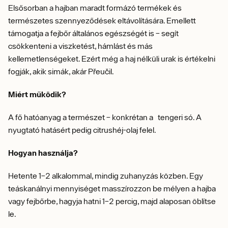
Elsősorban a hajban maradt formázó termékek és
természetes szennyeződések eltávolítására. Emellett
támogatja a fejbőr általános egészségét is – segít
csökkenteni a viszketést, hámlást és más
kellemetlenségeket. Ezért még a haj nélküli urak is értékelni
fogják, akik simák, akár Přeučil.
Miért működik?
A fő hatóanyag a természet – konkrétan a tengeri só. A
nyugtató hatásért pedig citrushéj-olaj felel.
Hogyan használja?
Hetente 1–2 alkalommal, mindig zuhanyzás közben. Egy
teáskanálnyi mennyiséget masszírozzon be mélyen a hajba
vagy fejbőrbe, hagyja hatni 1–2 percig, majd alaposan öblítse
le.