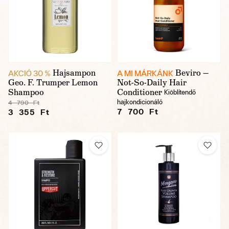
Hajsampon
Beviro —
AKCIÓ 30 %
A MI MÁRKÁNK
Geo. F. Trumper Lemon
Not-So-Daily Hair
Shampoo
Conditioner
Kiöblítendő
hajkondicionáló
4 790 Ft
7 700 Ft
3 355 Ft