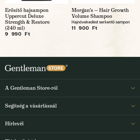
Erősítő hajsampon
Morgan's — Hair Growth
Uppercut Deluxe
Volume Shampoo
Strength & Restore
Hajnövekedést serkentő sampon
(240 ml)
11 900 Ft
9 990 Ft
A Gentleman Store-ról
Elismeréseink
Segítség a vásárlásnál
Rólunk
Gyakran ismételt kérdések
Journal
Hírlevél
Visszaküldés és reklamáció
Kapjon heti 1x értesítést a Gentleman Store új termékeiről és
Általános Szerződési Feltételek