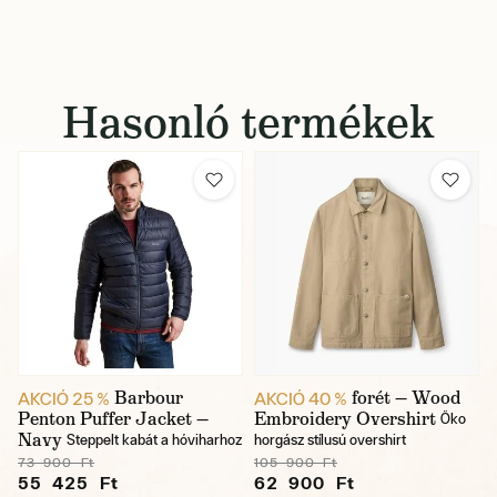
Hasonló termékek
Barbour
forét — Wood
AKCIÓ 25 %
AKCIÓ 40 %
Penton Puffer Jacket —
Embroidery Overshirt
Öko
Navy
Steppelt kabát a hóviharhoz
horgász stílusú overshirt
73 900 Ft
105 900 Ft
55 425 Ft
62 900 Ft