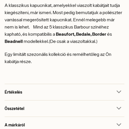
A klasszikus kapucnikat, amelyekkel viaszolt kabátjait tudja
kiegészíteni, már ismeri. Most pedig bemutatjuk a poliészter
varrással megerősített kapucnikat. Ennél melegebb már
nem is lehet. Mind az 5 klasszikus Barbour színéhez
kapható, és kompatibilis a
Beaufort, Bedale, Border
és
Beadnell
modellekkel.(De csak a viaszoltakkal.)
Egy limitált szezonális kollekció és remélhetőleg az Ön
kabátja része.
Értékelés
Összetétel
A márkáról