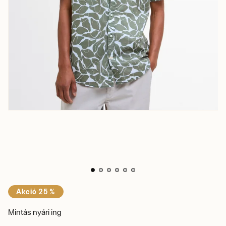
Akció 25 %
Mintás nyári ing