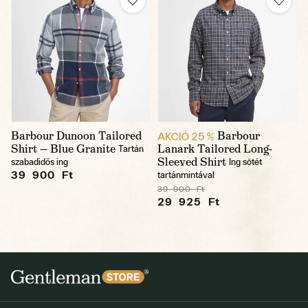
Barbour Dunoon Tailored
Barbour
AKCIÓ 25 %
Shirt — Blue Granite
Lanark Tailored Long-
Tartán
Sleeved Shirt
szabadidős ing
Ing sötét
39 900 Ft
tartánmintával
39 900 Ft
29 925 Ft