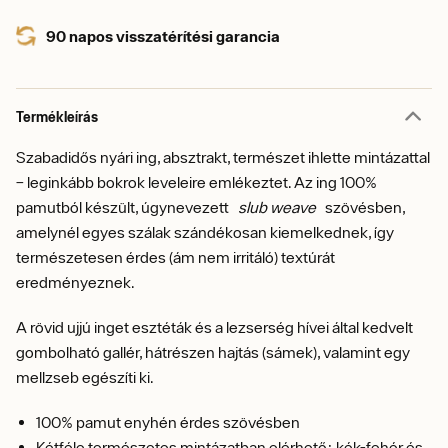
90 napos visszatérítési garancia
Termékleírás
Szabadidős nyári ing, absztrakt, természet ihlette mintázattal
– leginkább bokrok leveleire emlékeztet. Az ing 100%
pamutból készült, úgynevezett
slub weave
szövésben,
amelynél egyes szálak szándékosan kiemelkednek, így
természetesen érdes (ám nem irritáló) textúrát
eredményeznek.
A rövid ujjú inget esztéták és a lezserség hívei által kedvelt
gombolható gallér, hátrészen hajtás (sámek), valamint egy
mellzseb egészíti ki.
100% pamut enyhén érdes szövésben
Kétféle természetes mintázatban elérhető: kék-fehér és