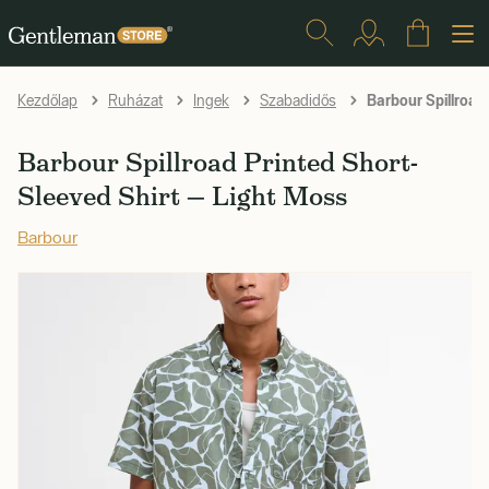
Barbour Spillroad
Kezdőlap
Ruházat
Ingek
Szabadidős
Barbour Spillroad Printed Short-
Sleeved Shirt — Light Moss
Barbour