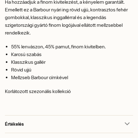
Ha hozzáadjuk a finom kivitelezést, a kényelem garantált.
Emellett ez a Barbour nyári ing rövid ujjú, kontrasztos fehér
gombokkal, klasszikus inggallérral és a legendás
szigetországi gyártó finom logójával ellátott mellzsebbel
rendelkezik.
55% lenvászon, 45% pamut, finom kivitelben.
Karcsú szabás
Klasszikus gallér
Rövid ujjú
Mellzseb Barbour címkével
Korlátozott szezonális kollekció
Értékelés