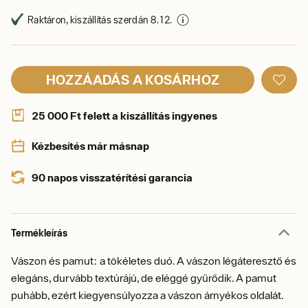
Raktáron, kiszállítás szerdán 8. 12.
HOZZÁADÁS A KOSÁRHOZ
25 000 Ft felett a kiszállítás ingyenes
Kézbesítés már másnap
90 napos visszatérítési garancia
Termékleírás
Vászon és pamut: a tökéletes duó. A vászon légáteresztő és
elegáns, durvább textúrájú, de eléggé gyűrődik. A pamut
puhább, ezért kiegyensúlyozza a vászon árnyékos oldalát.