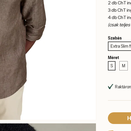
2 db ChT 
3 db ChT i
4 db ChT 
(csak telje
Szabás
Extra Slim fi
Méret
S
M
Raktáron,
H