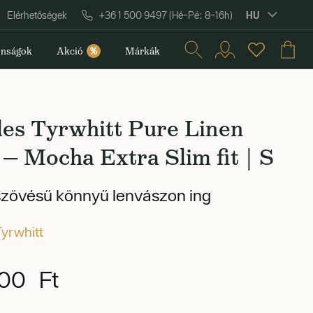
HU
Elérhetőségek
+36 1 500 9497 (Hé–Pé: 8–16h)
nságok
Akció
%
Márkák
les Tyrwhitt Pure Linen
 — Mocha Extra Slim fit | S
szövésű könnyű lenvászon ing
Tyrwhitt
00 Ft