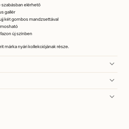
e szabásban elérhető
us gallér
ujj két gombos mandzsettával
 mosható
fazon új színben
rit márka nyári kollekciójának része.