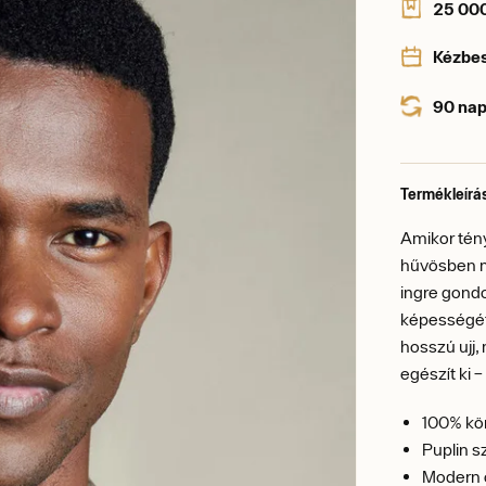
25 000 
Kézbe
90 nap
Termékleírá
Amikor tény
hűvösben m
ingre gondo
képességét,
hosszú ujj
egészít ki
100% kön
Puplin 
Modern o