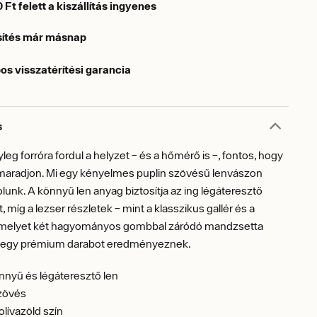
Ft felett a kiszállítás ingyenes
sítés már másnap
os visszatérítési garancia
s
leg forróra fordul a helyzet – és a hőmérő is –, fontos, hogy
aradjon. Mi egy kényelmes puplin szövésű lenvászon
lunk. A könnyű len anyag biztosítja az ing légáteresztő
 míg a lezser részletek – mint a klasszikus gallér és a
, melyet két hagyományos gombbal záródó mandzsetta
 – egy prémium darabot eredményeznek.
nyű és légáteresztő len
szövés
lívazöld szín