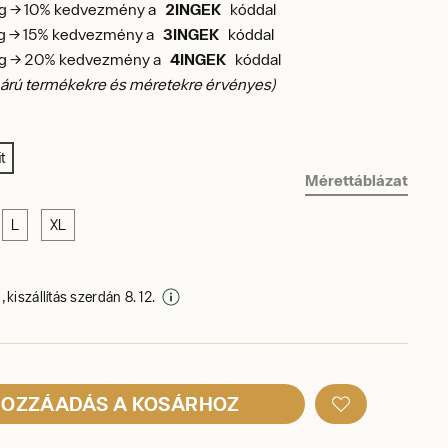
ing → 10% kedvezmény a
2INGEK
kóddal
ng → 15% kedvezmény a
3INGEK
kóddal
ing → 20% kedvezmény a
4INGEK
kóddal
s árú termékekre és méretekre érvényes)
t
Mérettáblázat
L
XL
 kiszállítás szerdán 8. 12.
OZZÁADÁS A KOSÁRHOZ