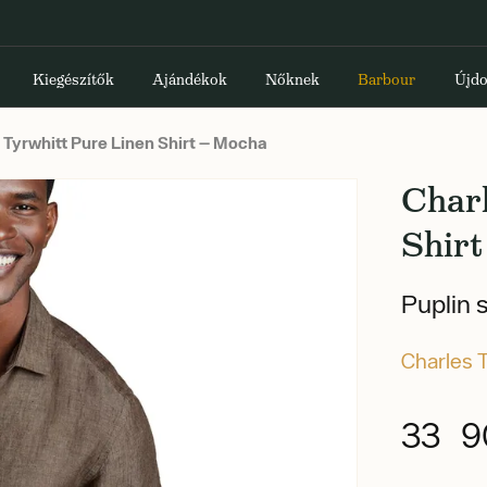
Kiegészítők
Ajándékok
Nőknek
Barbour
Újdo
 Tyrwhitt Pure Linen Shirt — Mocha
Char
Shirt
Puplin 
Charles 
33 9