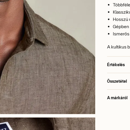
Többfél
Klasszik
Hosszú 
Gépben
Ismerős 
A kultikus b
Értékelés
Összetétel
A márkáról