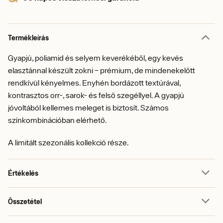
Termékleírás
Gyapjú, poliamid és selyem keverékéből, egy kevés
elasztánnal készült zokni – prémium, de mindenekelőtt
rendkívül kényelmes. Enyhén bordázott textúrával,
kontrasztos orr-, sarok- és felső szegéllyel. A gyapjú
jóvoltából kellemes meleget is biztosít. Számos
színkombinációban elérhető.
A limitált szezonális kollekció része.
Értékelés
Összetétel