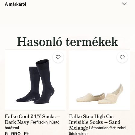
A márkáról
Hasonló termékek
Falke Cool 24/7 Socks —
Falke Step High Cut
Dark Navy
Invisible Socks — Sand
Férfi zokni hűsítő
Melange
hatással
Láthatatlan férfi zokni
5 990 Ft
(titokzokni)