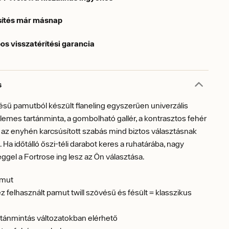
sítés már másnap
os visszatérítési garancia
s
vésű pamutból készült flaneling egyszerűen univerzális
llemes tartánminta, a gombolható gallér, a kontrasztos fehér
az enyhén karcsúsított szabás mind biztos választásnak
 Ha időtálló őszi-téli darabot keres a ruhatárába, nagy
ggel a Fortrose ing lesz az Ön választása.
amut
z felhasznált pamut twill szövésű és fésült = klasszikus
rtánmintás változatokban elérhető