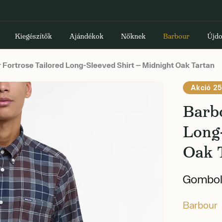
Kiegészítők
Ajándékok
Nőknek
Barbour
Újdo
 Fortrose Tailored Long-Sleeved Shirt — Midnight Oak Tartan
Akció 25
Barb
Long-
Oak 
Gombolh
Barbour