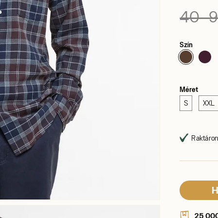
40 9
Szín
Méret
S
XXL
Raktáron,
H
25 000 