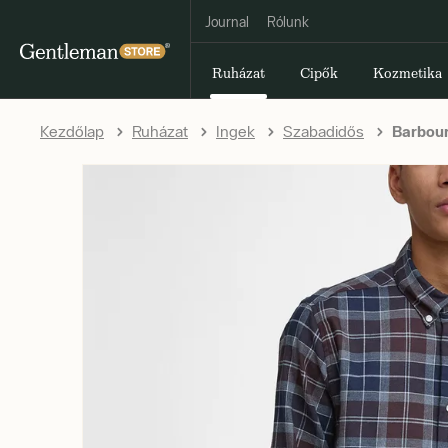
Journal
Rólunk
Ruházat
Cipők
Kozmetika
Kezdőlap
Ruházat
Ingek
Szabadidős
Barbour