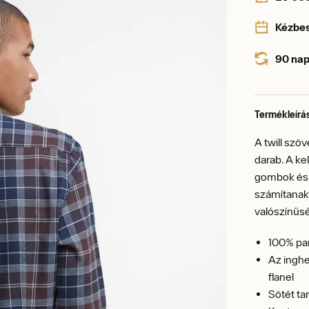
Kézbe
90 nap
Termékleírá
A twill szö
darab. A ke
gombok és 
számítanak.
valószínűsé
100% p
Az inghe
flanel
Sötét ta