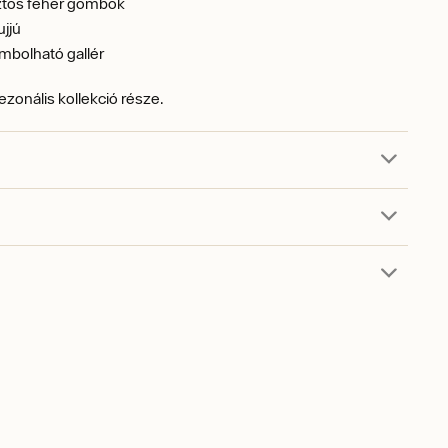
ztos fehér gombok
jjú
mbolható gallér
zezonális kollekció része.