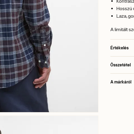
Kontras
Hosszú u
Laza, go
A limitált s
Értékelés
Összetétel
A márkáról