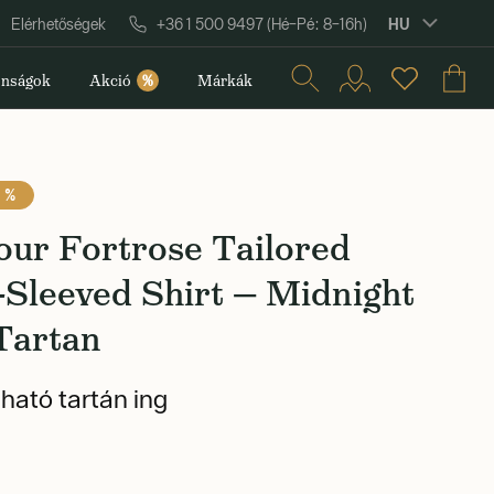
HU
Elérhetőségek
+36 1 500 9497 (Hé–Pé: 8–16h)
nságok
Akció
%
Márkák
 %
our Fortrose Tailored
Sleeved Shirt — Midnight
Tartan
ató tartán ing