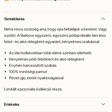
Termékleírás
Néha nincs szükség arra, hogy újra feltaláljuk a kereket. Vagy
a pólót. A Barbour egyszerű, egyszínű pólója ideális társ lesz
felső- és alsó rétegként egyaránt, kényelmes szabással.
Az idei kollekcióban több élénk színben elérhető
Kényelmes póló felsőként és alsó rétegként
Enyhén karcsúsított szabás
100% minőségi pamut
Rövid ujjú, kerek nyakkivágással
Limitált szezonális kollekció része.
Értékelés