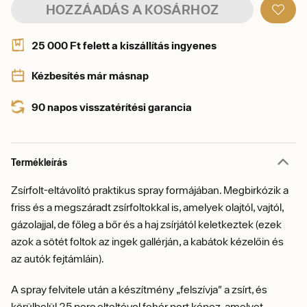
HOZZÁADÁS A KOSÁRHOZ
25 000 Ft felett a kiszállítás ingyenes
Kézbesítés már másnap
90 napos visszatérítési garancia
Termékleírás
Zsírfolt-eltávolító praktikus spray formájában. Megbirkózik a
friss és a megszáradt zsírfoltokkal is, amelyek olajtól, vajtól,
gázolajjal, de főleg a bőr és a haj zsírjától keletkeztek (ezek
azok a sötét foltok az ingek gallérján, a kabátok kézelőin és
az autók fejtámláin).
A spray felvitele után a készítmény „felszívja" a zsírt, és
körülbelül 25 perc elteltével fehér port képez, amelyet