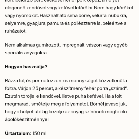
elegendő kendővel vagy kefével letörölni. Nem hagy köröket
vagy nyomokat. Használható sima bőrre, velúrra, nubukra,
selyemre, gyapjúra, pamura és poliészterre is, beleértve a
ruházatot.
Nem alkalmas gumírozott, impregnált, vászon vagy egyéb
speciális anyagokra.
Hogyan használja?
Rázza fel, és permetezzen kis mennyiséget közvetlenül a
foltra. Várjon 25 percet, a készítmény fehér porrá „szárad".
Ezután törölje le kendővel, illetve puha kefével. Ha a folt
megmarad, ismételje meg a folyamatot. Bőrnél javasoljuk,
hogy a helyet utólag kezelje az anyag színének megfelelő
ápolókészítménnyel.
Űrtartalom
: 150 ml