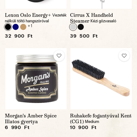
Lexon Oslo Energy+
Cirrus X Handheld
Vezeték
Steamer
nélküli töltő hangszóróval
Kézi gőzvasaló
+ 1
32 900 Ft
39 500 Ft
Morgan's Amber Spice
Ruhakefe fogantyúval Kent
Illatos gyertya
(CG1)
Medium
6 990 Ft
10 900 Ft