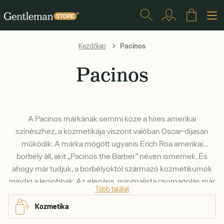
Pacinos
Kezdőlap
Pacinos
A Pacinos márkának semmi köze a híres amerikai
színészhez, a kozmetikája viszont valóban Oscar-díjasan
működik. A márka mögött ugyanis Erich Roa amerikai
borbély áll, akit „Pacinos the Barber” néven ismernek. És
ahogy már tudjuk, a borbélyoktól származó kozmetikumok
mindig a legjobbak. Az elegáns, minimalista csomagolás már
Több találat
csak hab a tortán.
Kozmetika