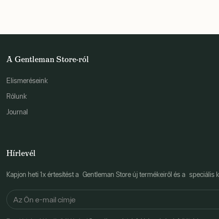
A Gentleman Store-ról
Elismeréseink
Rólunk
Journal
Hírlevél
Kapjon heti 1x értesítést a Gentleman Store új termékeiről és a speciális k