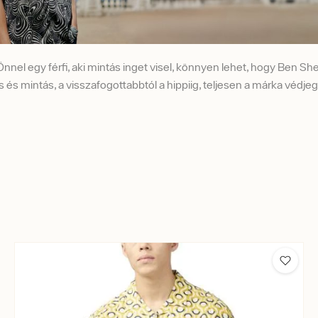
l egy férfi, aki mintás inget visel, könnyen lehet, hogy Ben Sh
és mintás, a visszafogottabbtól a hippiig, teljesen a márka védjeg