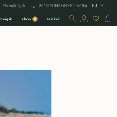
HU
Elérhetőségek
+36 1 500 9497 (Hé–Pé: 8–16h)
nságok
Akció
%
Márkák