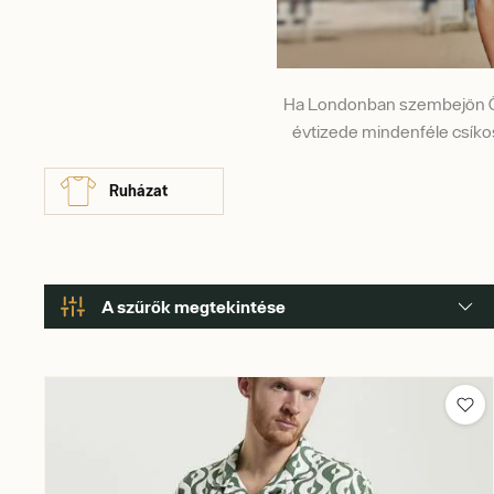
Ha Londonban szembejön Önne
évtizede mindenféle csíkos 
Ruházat
A szűrők megtekintése