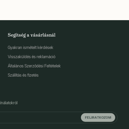
Segítség a vásárlásnál
Gyakran ismételt kérdések
Visszaküldés és reklamáció
Általános Szerződési Feltételek
Szállítás és fizetés
ínálatokról
FELIRATKOZOM