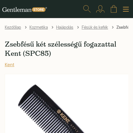
Zsebfésű
Kezdőlap
Kozmetika
Hajápolás
Fésük és kefék
Zsebfésű két szélességű fogazattal
Kent (SPC85)
Kent