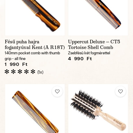
Fésű puha hajra
Uppercut Deluxe — CT5
fogantyúval Kent (A R18T)
Tortoise Shell Comb
140mm pocket comb with thumb
Zsebfésű két fogmérettel
4 990 Ft
grip - all fine
1 990 Ft
(1x)