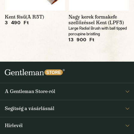
Kent fésű(A R5T)
Nagy kerek formakefe
szellőzéssel Kent (LPF5)
3 490 Ft
Large Radial Brush with ball tipped
porcupine bristling
13 900 Ft
A Gentleman Store-ról
Elismeréseink
Segítség a vásárlásnál
Rólunk
Gyakran ismételt kérdések
Journal
Hírlevél
Visszaküldés és reklamáció