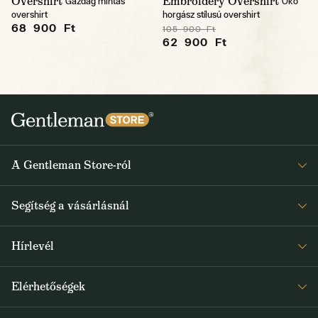
Overshirt
Embroidery Overshirt
Gazdag mintás
Öko
overshirt
horgász stílusú overshirt
68 900 Ft
105 900 Ft
62 900 Ft
A Gentleman Store-ról
Elismeréseink
Segítség a vásárlásnál
Rólunk
Gyakran ismételt kérdések
Journal
Hírlevél
Visszaküldés és reklamáció
Kapjon heti 1x értesítést a Gentleman Store új termékeiről és
Általános Szerződési Feltételek
Elérhetőségek
a speciális kínálatokról
Szállítás és fizetés
+36 1 500 9497