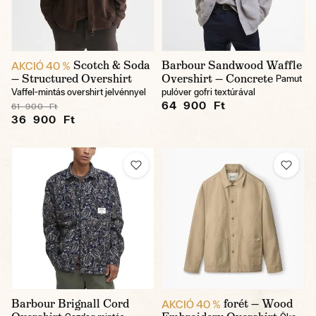
Scotch & Soda
Barbour Sandwood Waffle
AKCIÓ 40 %
— Structured Overshirt
Overshirt — Concrete
Pamut
Vaffel-mintás overshirt jelvénnyel
pulóver gofri textúrával
64 900 Ft
61 900 Ft
36 900 Ft
Barbour Brignall Cord
forét — Wood
AKCIÓ 40 %