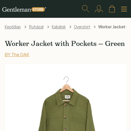
Worker Jacket wi
Kezdőlap
Ruházat
Kabátok
Overshirt
Worker Jacket with Pockets — Green
BY The OAK