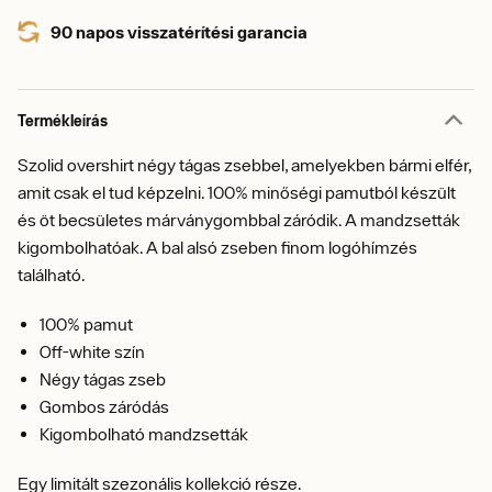
90 napos visszatérítési garancia
Termékleírás
Szolid overshirt négy tágas zsebbel, amelyekben bármi elfér,
amit csak el tud képzelni. 100% minőségi pamutból készült
és öt becsületes márványgombbal záródik. A mandzsetták
kigombolhatóak. A bal alsó zseben finom logóhímzés
található.
100% pamut
Off-white szín
Négy tágas zseb
Gombos záródás
Kigombolható mandzsetták
Egy limitált szezonális kollekció része.