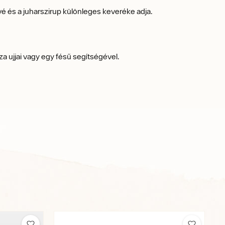
ávé és a juharszirup különleges keveréke adja.
a ujjai vagy egy fésű segítségével.