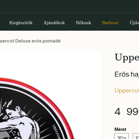
Kiegészítők
Ajándékok
Nőknek
Barbour
Újdo
ercut Deluxe erős pomádé
Uppe
Erős h
Uppercut
4 99
Méret
30 g
1