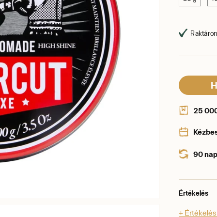
Raktáron,
H
25 000 
Kézbe
90 nap
Értékelés
+ Értékelé