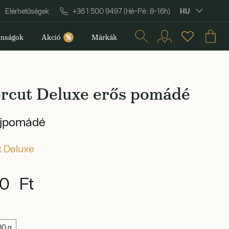
HU
Elérhetőségek
+36 1 500 9497 (Hé–Pé: 8–16h)
nságok
Akció
%
Márkák
rcut Deluxe erős pomádé
ajpomádé
 Deluxe
0 Ft
00 g