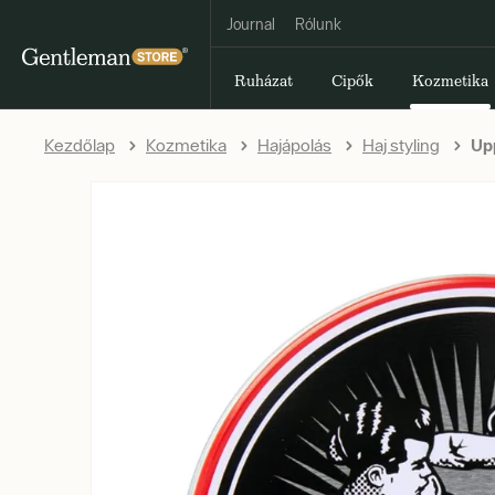
Journal
Rólunk
Ruházat
Cipők
Kozmetika
Kezdőlap
Kozmetika
Hajápolás
Haj styling
Upp