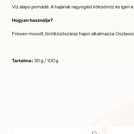
Víz alapú pomádé. A hajának ragyogást kölcsönöz és igen erős
Hogyan használja?
Frissen mosott, törölközőszáraz hajon alkalmazza. Oszlasson
Tartalma:
30 g / 100 g