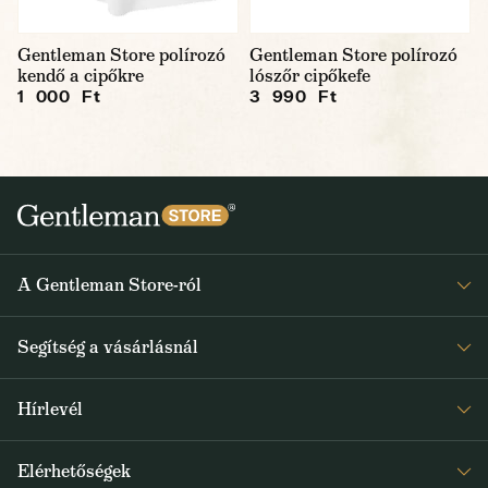
Gentleman Store polírozó
Gentleman Store polírozó
kendő a cipőkre
lószőr cipőkefe
1 000 Ft
3 990 Ft
A Gentleman Store-ról
Elismeréseink
Segítség a vásárlásnál
Rólunk
Gyakran ismételt kérdések
Journal
Hírlevél
Visszaküldés és reklamáció
Kapjon heti 1x értesítést a Gentleman Store új termékeiről és
Általános Szerződési Feltételek
Elérhetőségek
a speciális kínálatokról