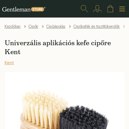
U
Kezdőlap
Cipők
Cipőápolás
Cipőkefék és tisztítókendők
Univerzális aplikációs kefe cipőre
Kent
Kent