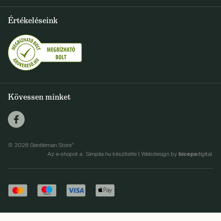
Szállítás és fizetés
+36 1 500 9497
Értékeléseink
FELIRATKOZOM
info@gentlemanstore.hu
Egyetértek a hírlevél elküldésével
Személyes adatok feldolgozásának feltételei
Kövessen minket
© 2026 Gentleman Store"
biceps
Az e-shopot a Simplia.hu készítette
|
Webdesign by
digital.