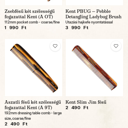
Zsebfésű két szélességű
Kent PBUG — Pebble
fogazattal Kent (A OT)
Detangling Ladybug Brush
112mm pocket comb - coarse/fine
Utazási hajkefe nyomtatással
1 990 Ft
3 990 Ft
Aszatli fésű két szélességű
Kent Slim Jim fésű
fogazattal Kent (A 9T)
2 490 Ft
192mm dressing table comb - large
size, coarse/fine
2 490 Ft