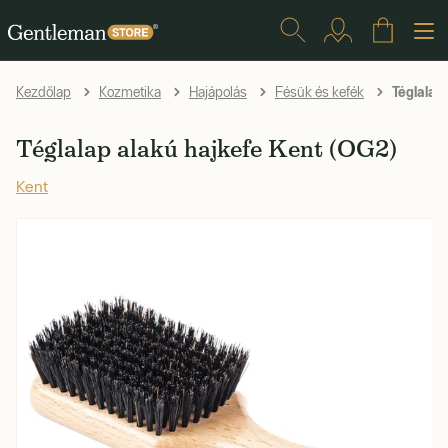
Téglalap
Kezdőlap
Kozmetika
Hajápolás
Fésük és kefék
Téglalap alakú hajkefe Kent (OG2)
Kent