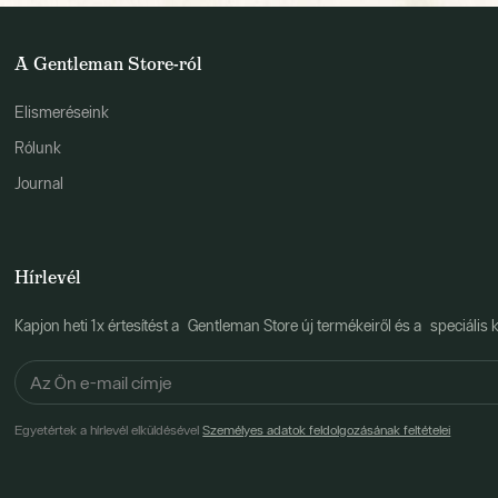
A Gentleman Store-ról
Elismeréseink
Rólunk
Journal
Hírlevél
Kapjon heti 1x értesítést a Gentleman Store új termékeiről és a speciális k
Egyetértek a hírlevél elküldésével
Személyes adatok feldolgozásának feltételei