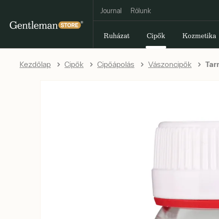
Journal
Rólunk
Ruházat
Cipők
Kozmetika
Kezdőlap
Cipők
Cipőápolás
Vászoncipők
Tarr