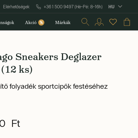
HU
Elérhetőségek
+36 1 500 9497 (Hé–Pé: 8–16h)
nságok
Akció
%
Márkák
ago Sneakers Deglazer
(12 ks)
ítő folyadék sportcipők festéséhez
0 Ft