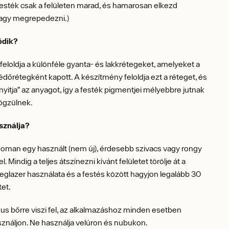
esték csak a felületen marad, és hamarosan elkezd
vagy megrepedezni.)
ödik?
feloldja a különféle gyanta- és lakkrétegeket, amelyeket a
védőrétegként kapott. A készítmény feloldja ezt a réteget, és
yitja” az anyagot, így a festék pigmentjei mélyebbre jutnak
ögzülnek.
sználja?
inoman egy használt (nem új), érdesebb szivacs vagy rongy
. Mindig a teljes átszínezni kívánt felületet törölje át a
Deglazer használata és a festés között hagyjon legalább 30
et.
kus bőrre viszi fel, az alkalmazáshoz minden esetben
ználjon. Ne használja velúron és nubukon.