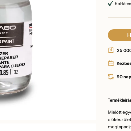
Raktáron,
H
25 000 
Kézbe
90 nap
Termékleírá
Mielőtt egy
előkészület
megtapadjon