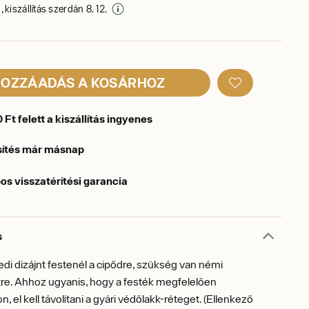
 kiszállítás szerdán 8. 12.
OZZÁADÁS A KOSÁRHOZ
Ft felett a kiszállítás ingyenes
sítés már másnap
os visszatérítési garancia
s
edi dizájnt festenél a cipődre, szükség van némi
re. Ahhoz ugyanis, hogy a festék megfelelően
, el kell távolítani a gyári védőlakk-réteget. (Ellenkező