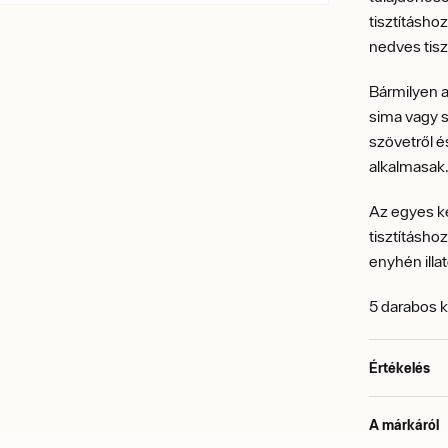
tisztításho
nedves tisz
Bármilyen a
sima vagy s
szövetről és
alkalmasak
Az egyes ke
tisztításho
enyhén illat
5 darabos k
Értékelés
A márkáról