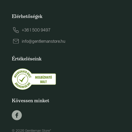
Elérhetőségek
+36 1 500 9497
info@gentlemanstore.hu
Értékeléseink
Kövessen minket
© 2026 Gentleman Store"