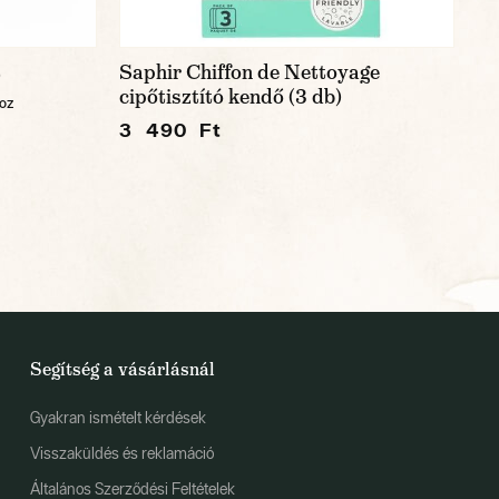
t
Saphir Chiffon de Nettoyage
cipőtisztító kendő (3 db)
hoz
3 490 Ft
Segítség a vásárlásnál
Gyakran ismételt kérdések
Visszaküldés és reklamáció
Általános Szerződési Feltételek