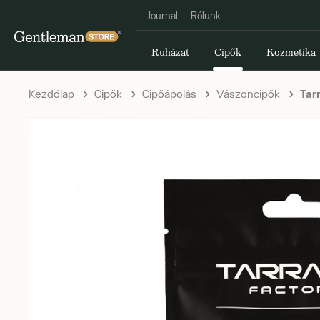
Journal
Rólunk
Ruházat
Cipők
Kozmetika
Kezdőlap
Cipők
Cipőápolás
Vászoncipők
Tarr