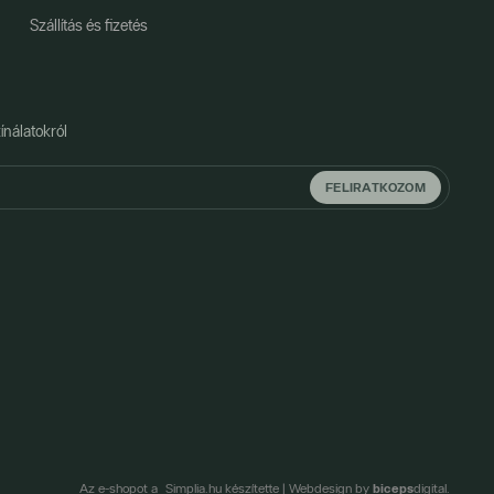
Szállítás és fizetés
ínálatokról
FELIRATKOZOM
biceps
Az e-shopot a Simplia.hu készítette
|
Webdesign by
digital.