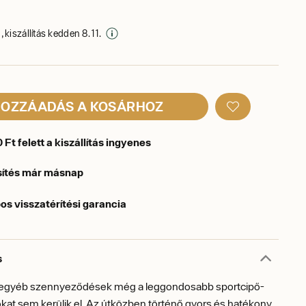
 kiszállítás kedden 8. 11.
OZZÁADÁS A KOSÁRHOZ
Ft felett a kiszállítás ingyenes
sítés már másnap
os visszatérítési garancia
s
s egyéb szennyeződések még a leggondosabb sportcipő-
kat sem kerülik el. Az útközben történő gyors és hatékony