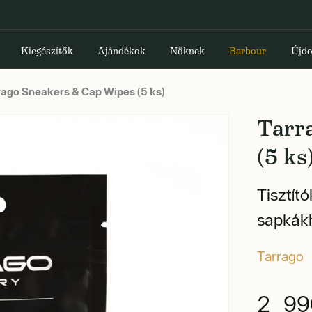
Kiegészítők
Ajándékok
Nőknek
Barbour
Újdo
ago Sneakers & Cap Wipes (5 ks)
Tarr
(5 ks
Tisztít
sapkák
Tarrago
2 99