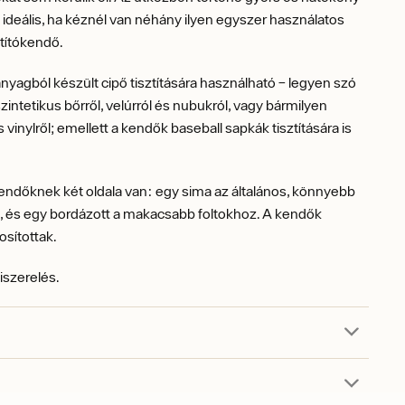
z ideális, ha kéznél van néhány ilyen egyszer használatos
títókendő.
nyagból készült cipő tisztítására használható – legyen szó
zintetikus bőrről, velúrról és nubukról, vagy bármilyen
 vinylről; emellett a kendők baseball sapkák tisztítására is
.
ndőknek két oldala van: egy sima az általános, könnyebb
z, és egy bordázott a makacsabb foltokhoz. A kendők
osítottak.
iszerelés.