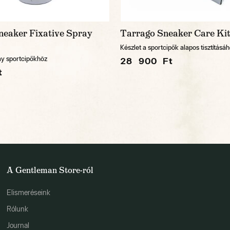
neaker Fixative Spray
Tarrago Sneaker Care Ki
Készlet a sportcipők alapos tisztításá
ay sportcipőkhöz
28 900 Ft
t
A Gentleman Store-ról
Elismeréseink
Rólunk
Journal