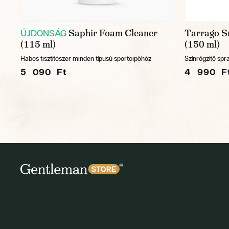
Saphir Foam Cleaner
Tarrago S
ÚJDONSÁG
(115 ml)
(150 ml)
Habos tisztítószer minden típusú sportcipőhöz
Színrögzítő spr
5 090 Ft
4 990 F