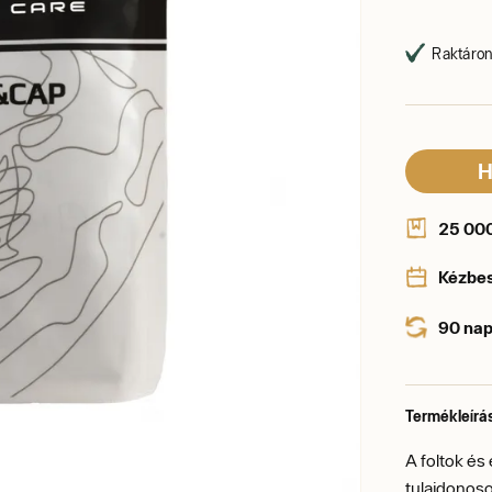
Raktáron,
H
25 000 
Kézbe
90 nap
Termékleírá
A foltok é
tulajdonoso