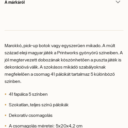
A márkáról
Marokkó, pick-up botok vagy egyszerűen mikado. A múlt
század eleji magyar játék a Printworks gyönyörű színeiben. A
jól megtervezett dobozának köszönhetően a puszta játék is
dekorációvá válik. A szokásos mikádó szabályoknak
megfelelően a csomag 41 pálcikát tartalmaz 5 különböző
színben.
41 fapálca 5 színben
Szokatlan, teljes színű pálcikák
Dekoratív csomagolás
A csomagolás méretei: 5x20x4,2 cm