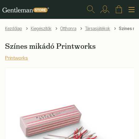
Színes mi
Kezdőlap
Kiegészítők
Otthonra
Társasjátékok
Színes mikádó Printworks
Printworks