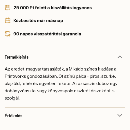
25 000 Ft felett a kiszállítás ingyenes
Kézbesítés már másnap
90 napos visszatérítési garancia
Termékleírás
Az eredeti magyar társasjáték, a Mikádo színes kiadása a
Printworks gondozásában. Öt színű pálca - piros, szürke,
olajzöld, fehér és egyetlen fekete. A rózsaszín doboz egy
dohányzóasztal vagy könyvespolc diszkrét díszeként is
szolgál.
Értékelés