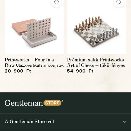
Printworks — Four in a
Prémium sakk Printworks
Row
Art of Chess — tükörfényes
Utazó, vertikális amőba játék
20 900 Ft
54 900 Ft
A Gentleman Store-ról