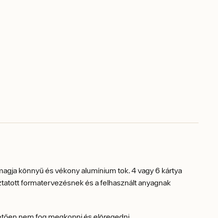
a magja könnyű és vékony alumínium tok. 4 vagy 6 kártya
tatott formatervezésnek és a felhasznált anyagnak
nhetően nem fog megkopni és elöregedni.