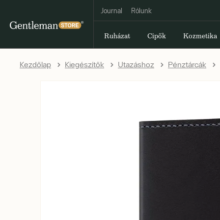
Journal
Rólunk
Ruházat
Cipők
Kozmetika
Kezdőlap
Kiegészítők
Utazáshoz
Pénztárcák