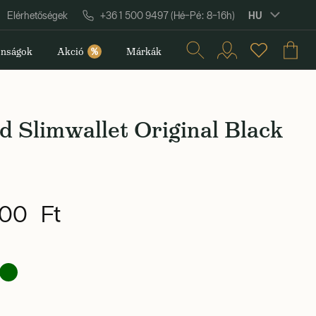
HU
Elérhetőségek
+36 1 500 9497 (Hé–Pé: 8–16h)
nságok
Akció
%
Márkák
d Slimwallet Original Black
00 Ft