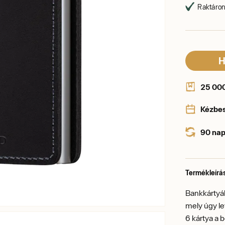
Raktáron,
H
25 000 
Kézbe
90 nap
Termékleírá
Bankkártyák
mely úgy let
6 kártya a 