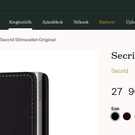
Kiegészítők
Ajándékok
Nőknek
Barbour
Újdo
Secrid Slimwallet Original
Secri
Secrid
27 9
Szín