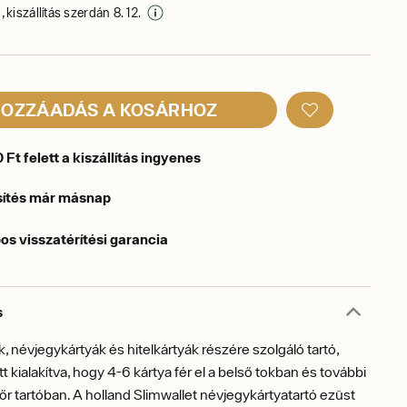
 kiszállítás szerdán 8. 12.
OZZÁADÁS A KOSÁRHOZ
Ft felett a kiszállítás ingyenes
sítés már másnap
os visszatérítési garancia
s
, névjegykártyák és hitelkártyák részére szolgáló tartó,
t kialakítva, hogy 4-6 kártya fér el a belső tokban és további
bőr tartóban. A holland Slimwallet névjegykártyatartó ezüst