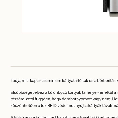
Tudja, mit kap az alumínium kártyatartó tok és a bőrborítás
Elsőbbséget élvez a különböző kártyák tárhelye - enélkül a 
részére, attól függően, hogy dombornyomott vagy nem. Hoz
köszönhetően a tok RFID védelmet nyújt a kártyák távoli má
A külső része bőr borítást kapott, mely további 6 kártya t