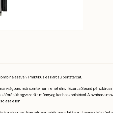
 kombinálásával? Praktikus és karcsú pénztárcát.
mai világban, már szinte nem lehet élni. Ezért a Secrid pénztárc
záférésük egyszerű - műanyag kar használatával. A szabadalmaz
solása ellen.
árolására alkalmas. Eredeti marhabőr, mely lakkozott, ennek köszö