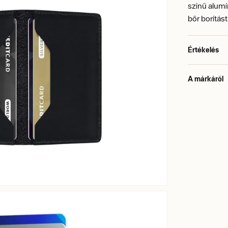
színű alumí
bőr borítást
Értékelés
A márkáról