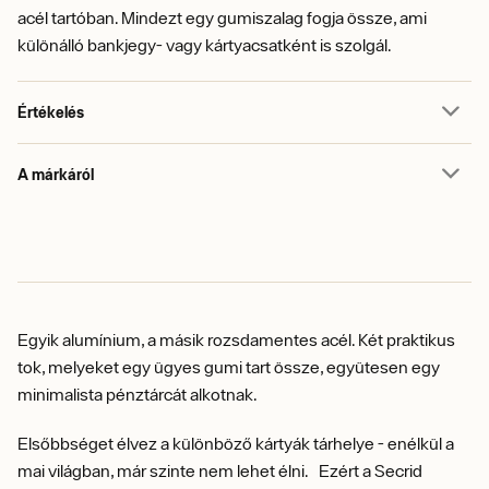
acél tartóban. Mindezt egy gumiszalag fogja össze, ami
különálló bankjegy- vagy kártyacsatként is szolgál.
Értékelés
A márkáról
Egyik
alumínium, a másik rozsdamentes acél. Két praktikus
tok, melyeket egy ügyes gumi tart össze, együtesen egy
minimalista pénztárcát alkotnak.
Elsőbbséget élvez a különböző kártyák tárhelye - enélkül a
mai világban, már szinte nem lehet élni. Ezért a Secrid