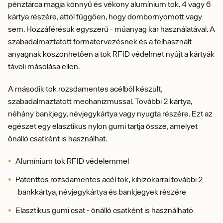
pénztárca magja könnyű és vékony alumínium tok. 4 vagy 6
kártya részére, attól függően, hogy dombornyomott vagy
sem. Hozzáférésük egyszerű - műanyag kar használatával. A
szabadalmaztatott formatervezésnek és a felhasznált
anyagnak köszönhetően a tok RFID védelmet nyújt a kártyák
távoli másolása ellen.
A második tok
rozsdamentes acélból készült,
szabadalmaztatott mechanizmussal. További 2 kártya,
néhány bankjegy, névjegykártya vagy nyugta részére. Ezt az
egészet egy elasztikus nylon gumi tartja össze, amelyet
önálló csatként is használhat.
Alumínium tok RFID védelemmel
Patenttos rozsdamentes acél tok, kihízókarral további 2
bankkártya, névjegykártya és bankjegyek részére
Elasztikus gumi csat - önálló csatként is használható