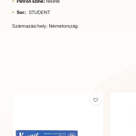
Patron színe:
fekete
Sor:
STUDENT
Származási hely: Németország