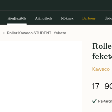
Kiegészítők
Ajándékok
Nőknek
Barbour
Újdo
Roller Kaweco STUDENT - fekete
Roll
feket
Kaweco
17 9
Raktáron,