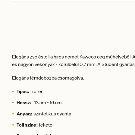
Elegáns zseléstoll
a híres német Kaweco cég műhelyéből.
A
és nagyon vékonyak - körülbelül 0,7 mm.
A Student gyártási
Elegáns fémdobozba csomagolva.
Típus:
roller
Hossz:
13 cm - 16 cm
Anyag:
szintetikus gyanta
Toll színe:
fekete