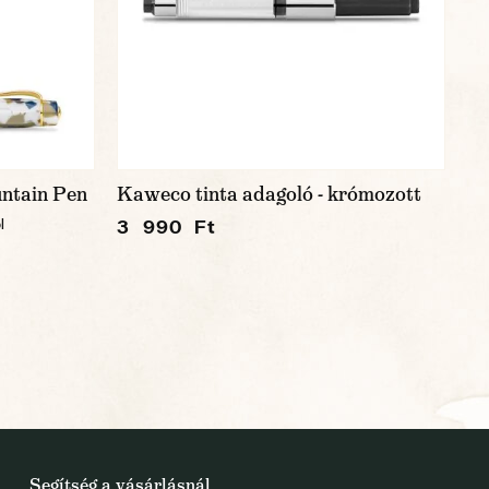
tain Pen
Kaweco tinta adagoló - krómozott
3 990 Ft
l
Segítség a vásárlásnál