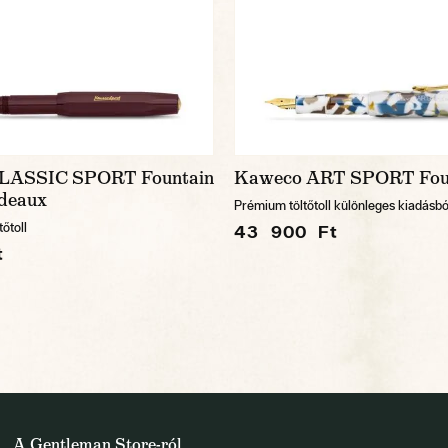
LASSIC SPORT Fountain
Kaweco ART SPORT Foun
deaux
Prémium töltőtoll különleges kiadásbó
őtoll
43 900 Ft
t
A Gentleman Store-ról