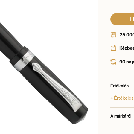
H
25 000 
Kézbe
90 nap
Értékelés
+ Értékelé
A márkáról