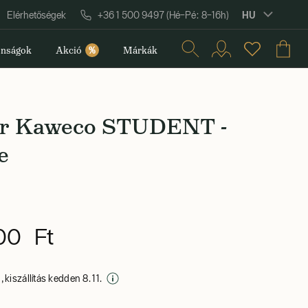
HU
Elérhetőségek
+36 1 500 9497 (Hé–Pé: 8–16h)
nságok
Akció
%
Márkák
er Kaweco STUDENT -
e
00 Ft
 kiszállítás kedden 8. 11.