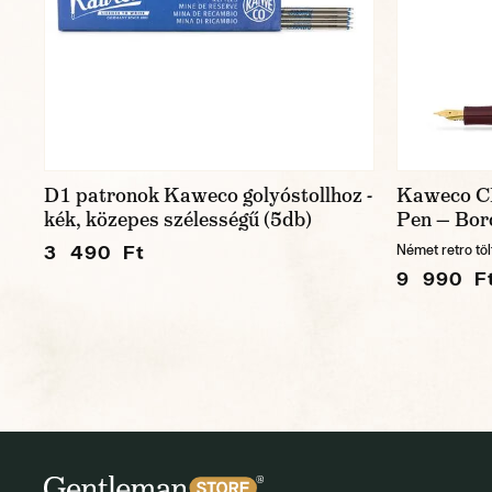
D1 patronok Kaweco golyóstollhoz -
Kaweco C
kék, közepes szélességű (5db)
Pen — Bor
3 490 Ft
Német retro tölt
9 990 F