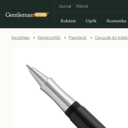
Journal
Rólunk
Ruházat
Cipők
Kozmetika
Kezdőlap
Kiegészítők
Papíráruk
Ceruzák és tollak