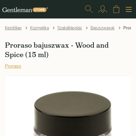
Proras
Kezdőlap
Kozmetika
Szakállápolás
Bajuszwaxok
Proraso bajuszwax - Wood and
Spice (15 ml)
Proraso