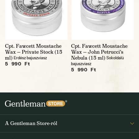
Cpt. Fawcett Moustache
Cpt. Fawcett Moustache
Wax — Private Stock (15
Wax — John Petrucci's
ml)
Nebula (15 ml)
Erdész bajuszviasz
Sokoldalú
5 990 Ft
bajuszviasz
5 990 Ft
A Gentleman Store-ról
Elismeréseink