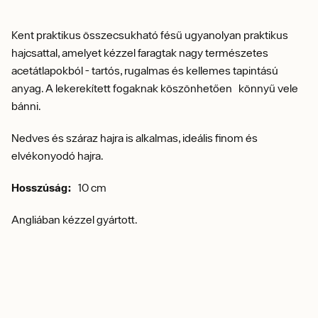
Kent praktikus összecsukható fésű ugyanolyan praktikus
hajcsattal, amelyet kézzel faragtak nagy természetes
acetátlapokból - tartós, rugalmas és kellemes tapintású
anyag. A lekerekített fogaknak köszönhetően könnyű vele
bánni.
Nedves és száraz hajra is alkalmas, ideális finom és
elvékonyodó hajra.
Hosszúság:
10 cm
Angliában kézzel gyártott.