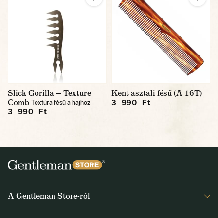
Slick Gorilla — Texture
Kent asztali fésű (A 16T)
Comb
3 990 Ft
Textúra fésű a hajhoz
3 990 Ft
A Gentleman Store-ról
Elismeréseink