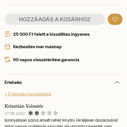
HOZZÁADÁS A KOSÁRHOZ
25 000 Ft felett a kiszállítás ingyenes
Kézbesítés már másnap
90 napos visszatérítési garancia
Értékelés
+ Értékelés hozzáadása
Krisztián Volentér
27. 08. 2022
Iszonyatosan szorul, emiatt nehéz kinyitni. Ha teljesen összecsukod
akkor nagyon problémás a kinyitás. Ha utazáshoz kerestek, nem