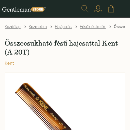
Összecsu
Kezdőlap
Kozmetika
Hajápolás
Fésük és kefék
Összecsukható fésű hajcsattal Kent
(A 20T)
Kent