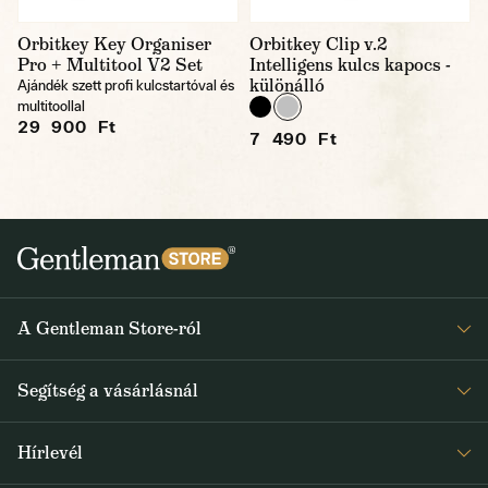
Orbitkey Key Organiser
Orbitkey Clip v.2
Pro + Multitool V2 Set
Intelligens kulcs kapocs -
különálló
Ajándék szett profi kulcstartóval és
multitoollal
29 900 Ft
7 490 Ft
A Gentleman Store-ról
Elismeréseink
Segítség a vásárlásnál
Rólunk
Gyakran ismételt kérdések
Journal
Hírlevél
Visszaküldés és reklamáció