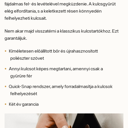
fájdalmas fel- és levételével megküzdenie. A kulcsgyűrűt
elég elfordítania, s a keletkezett résen könnyedén
felhelyezheti kulcsait.
Nem akar majd visszatérni a klasszikus kulcstartókhoz. Ezt
garantáljuk.
Kíméletesen előállított bőr és újrahasznosított
poliészter szövet
Annyi kulcsot képes megtartani, amennyi csak a
gyűrűre fér
Quick-Snap rendszer, amely forradalmasítja a kulcsok
felhelyezését
Két év garancia