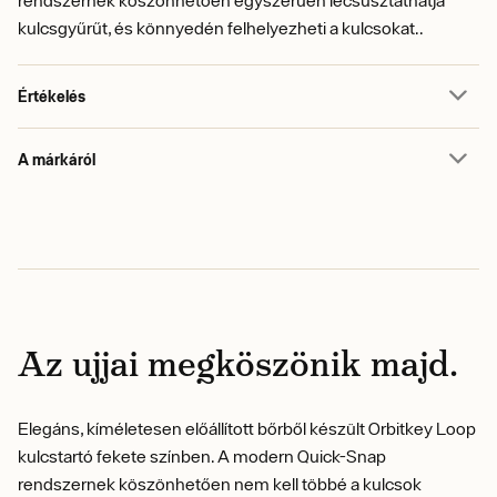
rendszernek köszönhetően egyszerűen lecsúsztathatja
kulcsgyűrűt, és könnyedén felhelyezheti a kulcsokat..
Értékelés
A márkáról
Az ujjai megköszönik majd.
Elegáns, kíméletesen előállított bőrből készült Orbitkey Loop
kulcstartó fekete színben. A modern Quick-Snap
rendszernek köszönhetően nem kell többé a kulcsok