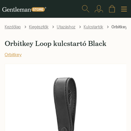
Orbitkey L
Kezdőlap
Kiegészítők
Utazáshoz
Kulcstartók
Orbitkey Loop kulcstartó Black
Orbitkey