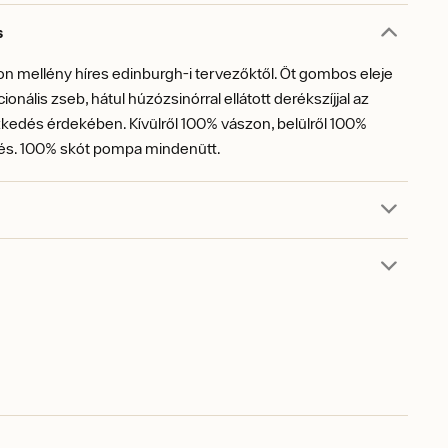
s
on mellény híres edinburgh-i tervezőktől. Öt gombos eleje
ionális zseb, hátul húzózsinórral ellátott derékszíjjal az
eszkedés érdekében. Kívülről 100% vászon, belülről 100%
lés. 100% skót pompa mindenütt.