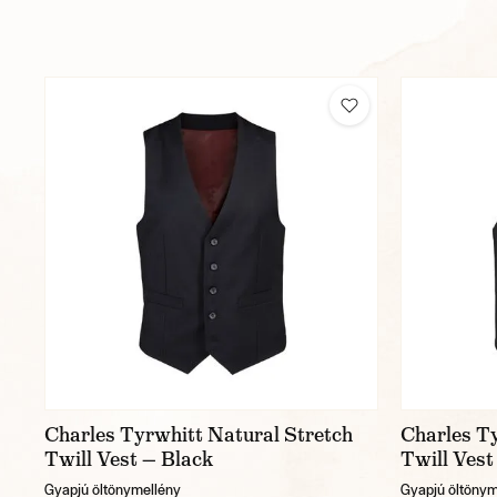
Charles Tyrwhitt Natural Stretch
Charles Ty
Twill Vest — Black
Twill Vest
Gyapjú öltönymellény
Gyapjú öltönym