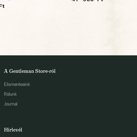
Ft
A Gentleman Store-ról
Elismeréseink
Rólunk
Journal
Hírlevél