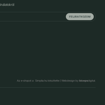
ínálatokról
FELIRATKOZOM
biceps
Az e-shopot a Simplia.hu készítette
|
Webdesign by
digital.