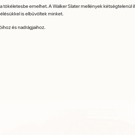
ból a tökéletesbe emelhet. A Walker Slater mellények kétségtelenü
lésükkel is elbűvöltek minket.
óihoz és nadrágjaihoz.