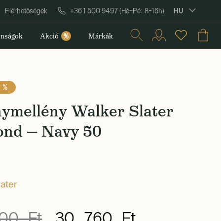
HU
Elérhetőségek
+36 1 500 9497 (Hé–Pé: 8–16h)
nságok
Akció
%
Márkák
0 %
nymellény Walker Slater
nd — Navy 50
later
00 Ft
30 760 Ft