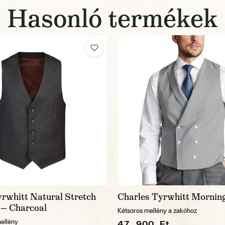
Hasonló termékek
rwhitt Natural Stretch
Charles Tyrwhitt Morning
 — Charcoal
Kétsoros mellény a zakóhoz
ellény
47 900 Ft