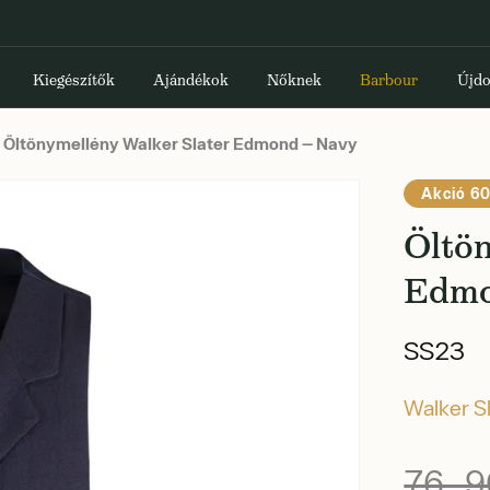
Kiegészítők
Ajándékok
Nőknek
Barbour
Újdo
Öltönymellény Walker Slater Edmond — Navy
Akció 6
Öltö
Edmo
SS23
Walker S
76 9