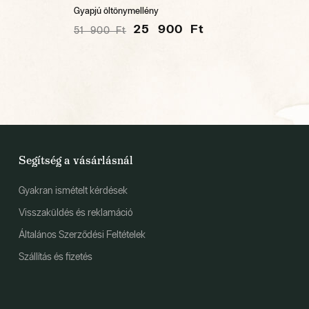
Gyapjú öltönymellény
25 900 Ft
51 900 Ft
Segítség a vásárlásnál
Gyakran ismételt kérdések
Visszaküldés és reklamáció
Általános Szerződési Feltételek
Szállítás és fizetés