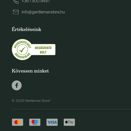
+36 1 500 9497
info@gentlemanstore.hu
Értékeléseink
Kövessen minket
© 2026 Gentleman Store"