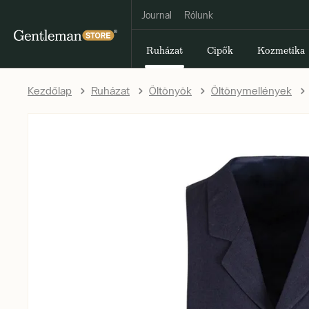
Journal
Rólunk
Ruházat
Cipők
Kozmetika
Kezdőlap
Ruházat
Öltönyök
Öltönymellények