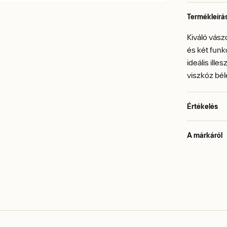
Termékleírá
Kiváló vász
és két funkc
ideális ill
viszkóz bé
Értékelés
A márkáról