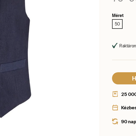
Méret
50
Raktáron,
H
25 000 
Kézbe
90 nap