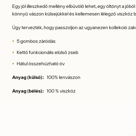
Egy jól illeszkedő mellény elbűvölő lehet, egy öltönyt a jó
könnyű vászon külsejükkel és kellemesen lélegző viszkóz bé
Úgy tervezték, hogy passzoljon az ugyanezen kollekció zak
5 gombos záródás
Kettő funkcionális elülső zseb
Hátul összehúzható öv
Anyag (külső):
100% lenvászon
Anyag (bélés):
100 % viszkóz