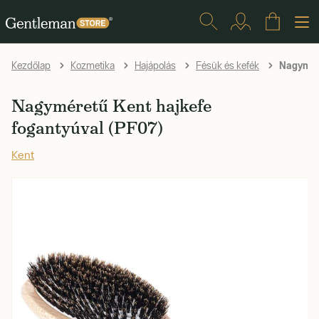
Nagymére
Kezdőlap
Kozmetika
Hajápolás
Fésük és kefék
Nagyméretű Kent hajkefe
fogantyúval (PF07)
Kent