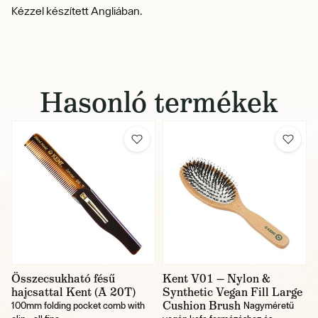
Kézzel készített Angliában.
Hasonló termékek
Összecsukható fésű
Kent V01 — Nylon &
hajcsattal Kent (A 20T)
Synthetic Vegan Fill Large
Cushion Brush
100mm folding pocket comb with
Nagyméretű