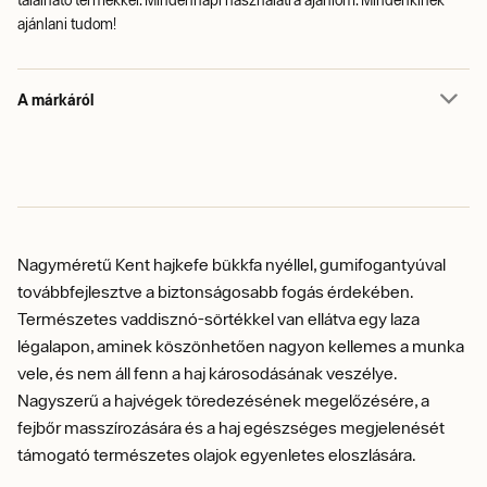
található termékkel. Mindennapi használatra ajánlom. Mindenkinek
ajánlani tudom!
A márkáról
Nagyméretű Kent hajkefe bükkfa nyéllel, gumifogantyúval
továbbfejlesztve a biztonságosabb fogás érdekében.
Természetes vaddisznó-sörtékkel van ellátva egy laza
légalapon, aminek köszönhetően nagyon kellemes a munka
vele, és nem áll fenn a haj károsodásának veszélye.
Nagyszerű a hajvégek töredezésének megelőzésére, a
fejbőr masszírozására és a haj egészséges megjelenését
támogató természetes olajok egyenletes eloszlására.