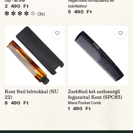
clip - all fine
vegán kefe formázáshoz és
2 490 Ft
szárításhoz
5 490 Ft
(3x)
Kent fésű bőrtokkal (NU
Zsebfésű két szélességű
22)
fogazattal Kent (SPC85)
6 490 Ft
Mens Pocket Comb
1 490 Ft