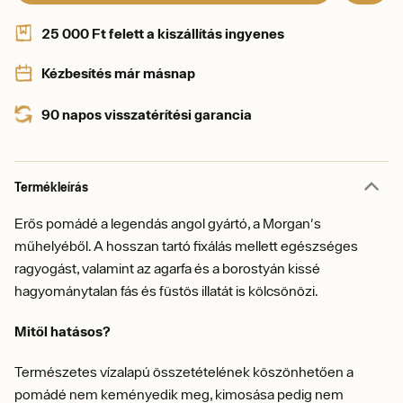
25 000 Ft felett a kiszállítás ingyenes
Kézbesítés már másnap
90 napos visszatérítési garancia
Termékleírás
Erős pomádé a legendás angol gyártó, a Morgan's
műhelyéből. A hosszan tartó fixálás mellett egészséges
ragyogást, valamint az agarfa és a borostyán kissé
hagyománytalan fás és füstös illatát is kölcsönözi.
Mitől hatásos?
Természetes vízalapú összetételének köszönhetően a
pomádé nem keményedik meg, kimosása pedig nem