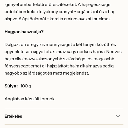
igényel emberfeletti erőfeszítéseket. A haj egészsége
érdekében keleti folyékony aranyat - argánolajat és a haj
alapvető építőelemét - keratin aminosavakat tartalmaz.
Hogyan használja?
Dolgozzon el egy kis mennyiséget a két tenyér között, és
egyenletesen vigye fel a száraz vagy nedves hajára. Nedves
hajra alkalmazva alacsonyabb szilárdságot és magasabb
fényességet érhet el, hajszárított hajra alkalmazva pedig
nagyobb szilárdságot és matt megjelenést.
Súlya:
100 g
Angliában készült termék
Értékelés