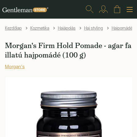
Kezdőlap
Kozmetika
Hajápolás
Haj styling
Hajpomádék
Morgan's Firm Hold Pomade - agar fa
illatú hajpomádé (100 g)
Morgan's